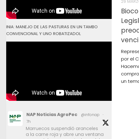
29 MARZ
Bioco
Legis
INIA: MANEJO DE LAS PASTURAS EN UN TAMBO
preoc
CONVENCIONAL Y UNO ROBATIZADOL
venci
Represe
por el 
Hacemo
comprom
un tema
NAP Noticias AgroPec
@infonap
·
7h
Marruecos suspendió aranceles
a la carne roja y abre una ventana