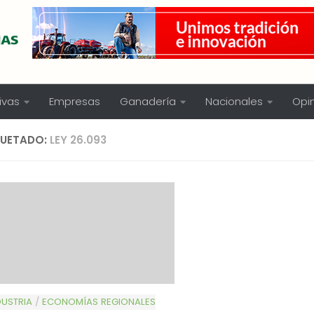
ivas
Empresas
Ganadería
Nacionales
Opi
QUETADO:
LEY 26.093
USTRIA
/
ECONOMÍAS REGIONALES