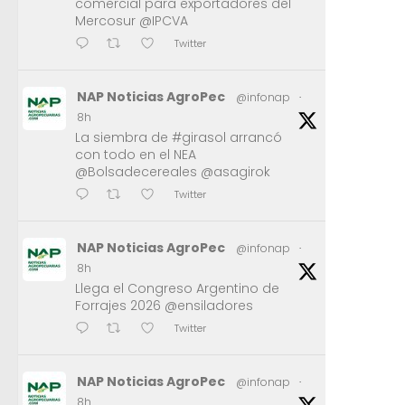
comercial para exportadores del
Mercosur @IPCVA
Twitter
NAP Noticias AgroPec
@infonap
·
8h
La siembra de #girasol arrancó
con todo en el NEA
@Bolsadecereales @asagirok
Twitter
NAP Noticias AgroPec
@infonap
·
8h
Llega el Congreso Argentino de
Forrajes 2026 @ensiladores
Twitter
NAP Noticias AgroPec
@infonap
·
8h