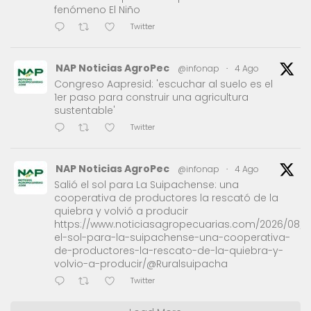
fenómeno El Niño
Twitter
NAP Noticias AgroPec
@infonap
·
4 Ago
Congreso Aapresid: 'escuchar al suelo es el
1er paso para construir una agricultura
sustentable'
Twitter
NAP Noticias AgroPec
@infonap
·
4 Ago
Salió el sol para La Suipachense: una
cooperativa de productores la rescató de la
quiebra y volvió a producir
https://www.noticiasagropecuarias.com/2026/08/0
el-sol-para-la-suipachense-una-cooperativa-
de-productores-la-rescato-de-la-quiebra-y-
volvio-a-producir/@Ruralsuipacha
Twitter