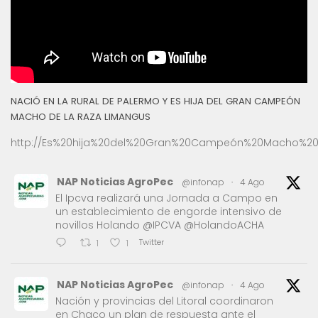
NACIÓ EN LA RURAL DE PALERMO Y ES HIJA DEL GRAN CAMPEÓN
MACHO DE LA RAZA LIMANGUS
http://Es%20hija%20del%20Gran%20Campeón%20Macho%20
NAP Noticias AgroPec
@infonap
·
4 Ago
El Ipcva realizará una Jornada a Campo en
un establecimiento de engorde intensivo de
novillos Holando @IPCVA @HolandoACHA
Twitter
1
1
NAP Noticias AgroPec
@infonap
·
4 Ago
Nación y provincias del Litoral coordinaron
en Chaco un plan de respuesta ante el