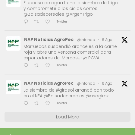
El exceso de agua frena la siembra de trigo
y compromete a los ciclos cortos
@Bolsadecereales @ArgenTrigo
Twitter
NAP Noticias AgroPec
@infonap
·
6 Ago
Marruecos suspendió aranceles a la carne
roja y abre una ventana comercial para
exportadores del Mercosur @IPCVA
Twitter
NAP Noticias AgroPec
@infonap
·
6 Ago
La siembra de #girasol arrancó con todo
en el NEA @Bolsadecereales @asagirok
Twitter
Load More