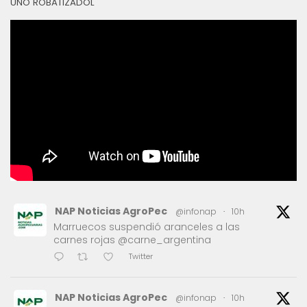
UNO ROBATIZADOL
NAP Noticias AgroPec
@infonap
·
10h
Marruecos suspendió aranceles a las
carnes rojas @carne_argentina
Twitter
NAP Noticias AgroPec
@infonap
·
10h