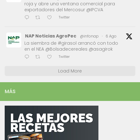
roja y abre una ventana comercial para
exportadores del Mercosur @IPCVA
Twitter
NAP Noticias AgroPec
@infonap
·
6 Ago
La siembra de #girasol arrancó con todo
en el NEA @Bolsadecereales @asagirok
Twitter
Load More
MÁS