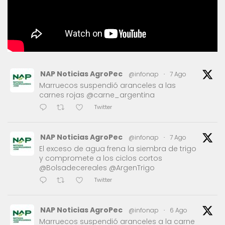
NAP Noticias AgroPec
@infonap
·
7 Ago
Marruecos suspendió aranceles a las
carnes rojas @carne_argentina
Twitter
NAP Noticias AgroPec
@infonap
·
7 Ago
El exceso de agua frena la siembra de trigo
y compromete a los ciclos cortos
@Bolsadecereales @ArgenTrigo
Twitter
NAP Noticias AgroPec
@infonap
·
6 Ago
Marruecos suspendió aranceles a la carne