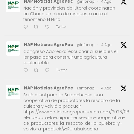
NAP Noticias AgroPec
@infonap
·
4 Ago
Nación y provincias del Litoral coordinaron
en Chaco un plan de respuesta ante el
fenómeno El Niño
Twitter
NAP Noticias AgroPec
@infonap
·
4 Ago
Congreso Aapresid: 'escuchar al suelo es el
1er paso para construir una agricultura
sustentable'
Twitter
NAP Noticias AgroPec
@infonap
·
4 Ago
Salió el sol para La Suipachense: una
cooperativa de productores la rescató de la
quiebra y volvió a producir
https://www.noticiasagropecuarias.com/2026/08/0
el-sol-para-la-suipachense-una-cooperativa-
de-productores-la-rescato-de-la-quiebra-y-
volvio-a-producir/@Ruralsuipacha