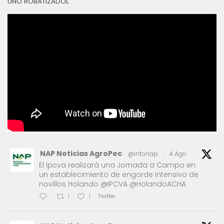
UNO ROBATIZADOL
NAP Noticias AgroPec
@infonap
·
4 Ago
El Ipcva realizará una Jornada a Campo en
un establecimiento de engorde intensivo de
novillos Holando @IPCVA @HolandoACHA
Twitter
1
1