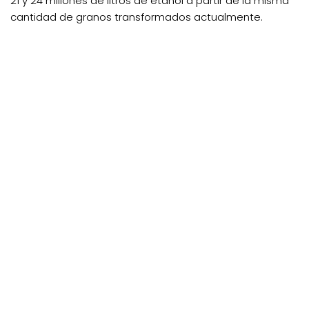
21 y 24 millones de litros de etanol a partir de la misma
cantidad de granos transformados actualmente.