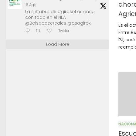
ahora
6 Ago
La siembra de #girasol arrancó
Agric
con todo en el NEA
@Bolsadecereales @asagirok
Es el a
Twitter
Entre Rí
PJ, será
Load More
reempla
NACIONA
Escu