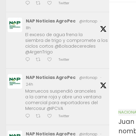
Twitter
NAP Noticias AgroPec
@infonap
·
8h
El exceso de agua frena la
siembra de trigo y compromete a los
ciclos cortos @Bolsadecereales
@ArgenTrigo
Twitter
NAP Noticias AgroPec
@infonap
·
24h
Marruecos suspendió aranceles
a la carne roja y abre una ventana
comercial para exportadores del
Mercosur @IPCVA
NACIONA
Twitter
Juan 
nomb
NAP Noticias AgroPec
@infonap
·