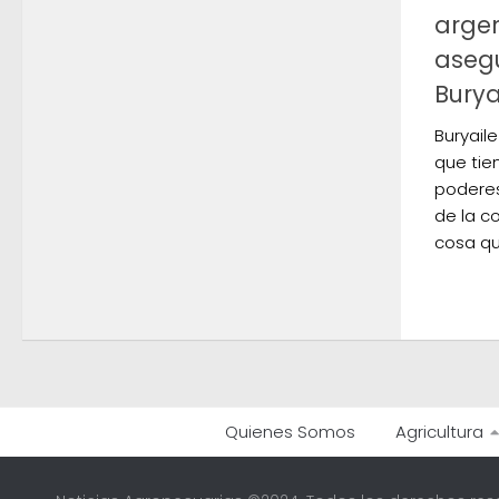
argen
asegu
Burya
Buryail
que tien
poderes
de la co
cosa qu
Quienes Somos
Agricultura