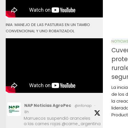
INIA: MANEJO DE LAS PASTURAS EN UN TAMBO
CONVENCIONAL Y UNO ROBATIZADOL
NOTICIA
Cuver
prote
rural
segu
La inic
de los 
la crea
NAP Noticias AgroPec
@infonap
·
liderada
8h
Product
Marruecos suspendió aranceles
a las carnes rojas @carne_argentina