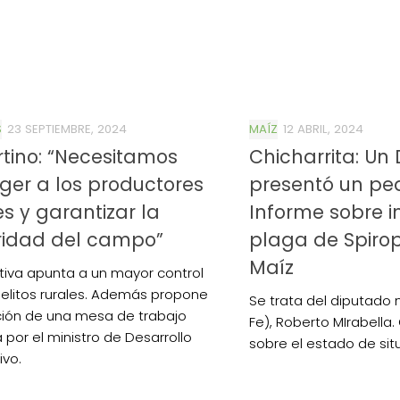
S
23 SEPTIEMBRE, 2024
MAÍZ
12 ABRIL, 2024
tino: “Necesitamos
Chicharrita: Un
ger a los productores
presentó un pe
es y garantizar la
Informe sobre 
ridad del campo”
plaga de Spiro
Maíz
iativa apunta a un mayor control
delitos rurales. Además propone
Se trata del diputado 
ción de una mesa de trabajo
Fe), Roberto MIrabella.
 por el ministro de Desarrollo
sobre el estado de sit
ivo.