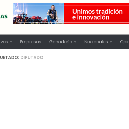
ivas
Empresas
Ganadería
Nacionales
Opi
QUETADO:
DIPUTADO