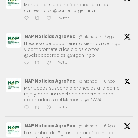
Marruecos suspendió aranceles a las
carnes rojas @carne_argentina
Twitter
NAP Noticias AgroPec
@infonap
·
7 Ago
El exceso de agua frena la siembra de trigo
y compromete a los ciclos cortos
@Bolsadecereales @ArgenTrigo
Twitter
NAP Noticias AgroPec
@infonap
·
6 Ago
Marruecos suspendió aranceles a la carne
roja y abre una ventana comercial para
exportadores del Mercosur @IPCVA
Twitter
NAP Noticias AgroPec
@infonap
·
6 Ago
La siembra de #girasol arrancó con todo