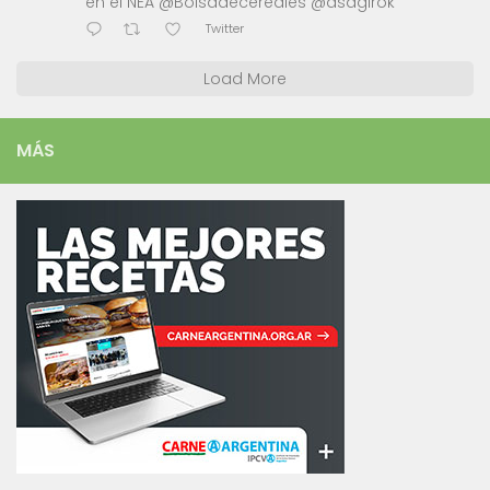
en el NEA @Bolsadecereales @asagirok
Twitter
Load More
MÁS