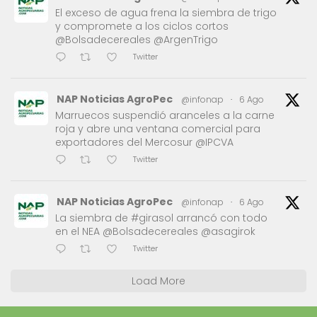
El exceso de agua frena la siembra de trigo
y compromete a los ciclos cortos
@Bolsadecereales @ArgenTrigo
Twitter
NAP Noticias AgroPec
@infonap
·
6 Ago
Marruecos suspendió aranceles a la carne
roja y abre una ventana comercial para
exportadores del Mercosur @IPCVA
Twitter
NAP Noticias AgroPec
@infonap
·
6 Ago
La siembra de #girasol arrancó con todo
en el NEA @Bolsadecereales @asagirok
Twitter
Load More