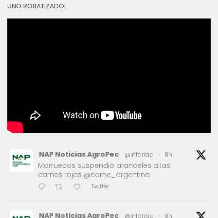
UNO ROBATIZADOL
NAP Noticias AgroPec
@infonap
·
8h
Marruecos suspendió aranceles a las
carnes rojas @carne_argentina
Twitter
NAP Noticias AgroPec
@infonap
·
8h