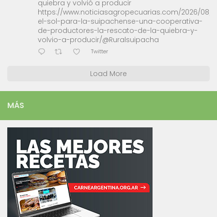
quiebra y volvió a producir
https://www.noticiasagropecuarias.com/2026/08/0
el-sol-para-la-suipachense-una-cooperativa-
de-productores-la-rescato-de-la-quiebra-y-
volvio-a-producir/@Ruralsuipacha
Twitter
Load More
MÁS