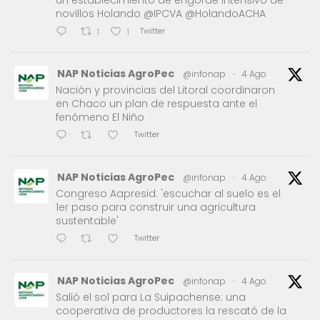
novillos Holando @IPCVA @HolandoACHA
Twitter
1
1
NAP Noticias AgroPec
@infonap
·
4 Ago
Nación y provincias del Litoral coordinaron
en Chaco un plan de respuesta ante el
fenómeno El Niño
Twitter
NAP Noticias AgroPec
@infonap
·
4 Ago
Congreso Aapresid: 'escuchar al suelo es el
1er paso para construir una agricultura
sustentable'
Twitter
NAP Noticias AgroPec
@infonap
·
4 Ago
Salió el sol para La Suipachense: una
cooperativa de productores la rescató de la