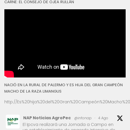
CARNE: EL CONSEJO DE OJEA RULLÁN
NACIÓ EN LA RURAL DE PALERMO Y ES HIJA DEL GRAN CAMPEÓN
MACHO DE LA RAZA LIMANGUS
http://Es%20hija%20del%20Gran%20Campeón%20Macho%20
NAP Noticias AgroPec
@infonap
·
4 Ago
El Ipcva realizará una Jornada a Campo en
un establecimiento de engorde intensivo de