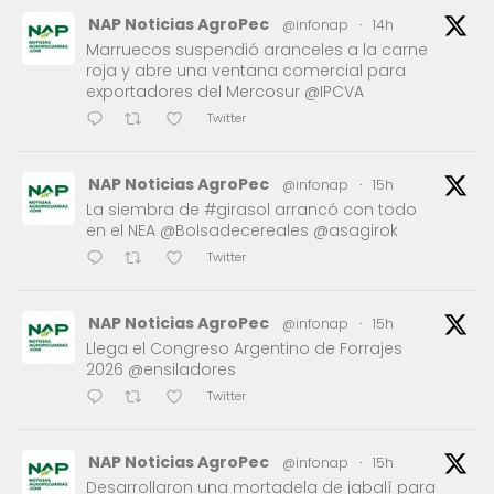
NAP Noticias AgroPec
@infonap
·
14h
Marruecos suspendió aranceles a la carne
roja y abre una ventana comercial para
exportadores del Mercosur @IPCVA
Twitter
NAP Noticias AgroPec
@infonap
·
15h
La siembra de #girasol arrancó con todo
en el NEA @Bolsadecereales @asagirok
Twitter
NAP Noticias AgroPec
@infonap
·
15h
Llega el Congreso Argentino de Forrajes
2026 @ensiladores
Twitter
NAP Noticias AgroPec
@infonap
·
15h
Desarrollaron una mortadela de jabalí para