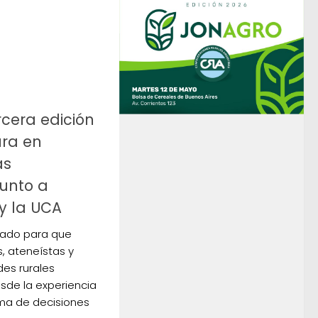
rcera edición
ura en
as
junto a
y la UCA
sado para que
s, ateneístas y
es rurales
sde la experiencia
oma de decisiones