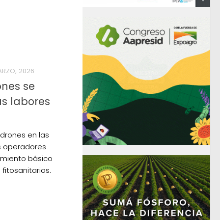
ARZO, 2026
ones se
as labores
 drones en las
os operadores
imiento básico
fitosanitarios.