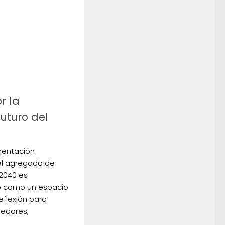
r la
futuro del
mentación
el agregado de
 2040 es
o como un espacio
eflexión para
edores,