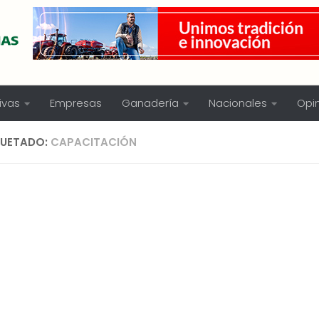
ivas
Empresas
Ganadería
Nacionales
Opi
QUETADO:
CAPACITACIÓN