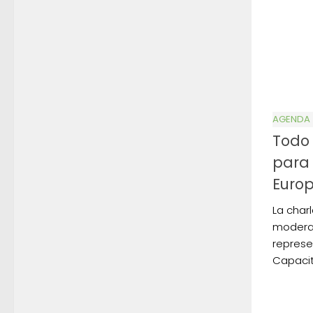
AGENDA
Todo 
para 
Euro
La char
modera
represe
Capacit