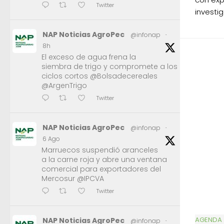
Twitter
investig
NAP Noticias AgroPec
@infonap
·
8h
El exceso de agua frena la
siembra de trigo y compromete a los
ciclos cortos @Bolsadecereales
@ArgenTrigo
Twitter
NAP Noticias AgroPec
@infonap
·
6 Ago
Marruecos suspendió aranceles
a la carne roja y abre una ventana
comercial para exportadores del
Mercosur @IPCVA
Twitter
AGENDA
NAP Noticias AgroPec
@infonap
·