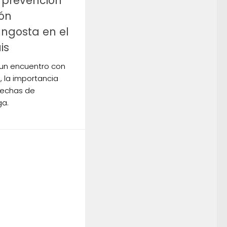
a prevención
ión
ngosta en el
is
 un encuentro con
 la importancia
pechas de
ga.