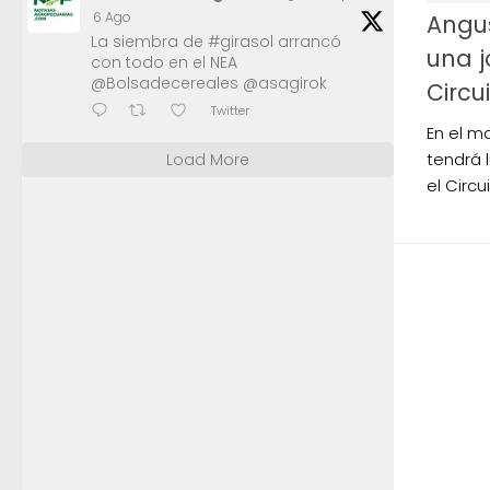
6 Ago
Angu
La siembra de #girasol arrancó
una j
con todo en el NEA
@Bolsadecereales @asagirok
Circ
Twitter
En el m
tendrá 
Load More
el Circ