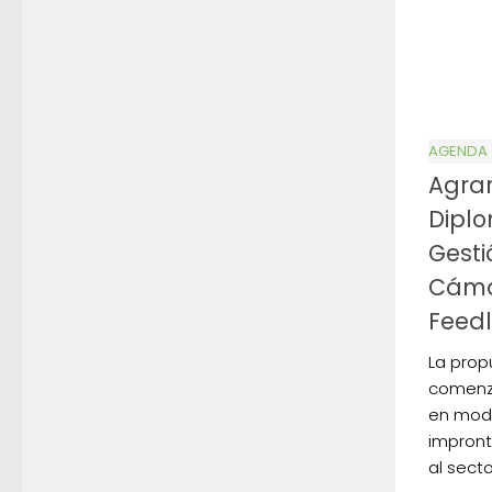
AGENDA
Agrar
Diplo
Gesti
Cáma
Feedl
La propu
comenza
en moda
impront
al secto