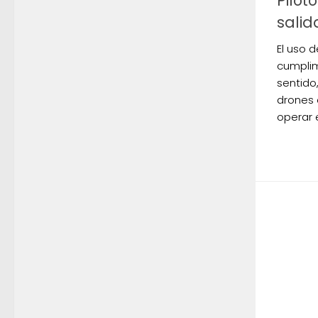
Pilot
salid
El uso 
cumplim
sentido,
drones 
operar 