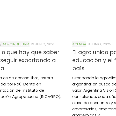
/
AGROINDUSTRIA
19 JUNIO, 2025
AGENDA
8 JUNIO, 2025
lo que hay que saber
El agro unido po
seguir exportando a
educación y el 
pa
país
la es de acceso libre, estará
Craneando la agroali
da por Raúl Dente en
argentina: en busca d
ntación del Instituto de
valor. Argentina Visión
ación Agropecuaria (INCAGRO).
consolidado, cada añ
clave de encuentro y r
empresarios, emprend
académicos y...