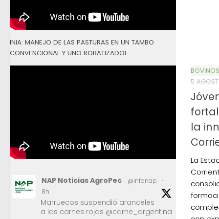
INIA: MANEJO DE LAS PASTURAS EN UN TAMBO
CONVENCIONAL Y UNO ROBATIZADOL
BOVINO
5 AGOST
Jóve
forta
la in
Corri
La Esta
Corrien
NAP Noticias AgroPec
@infonap
·
consol
8h
formaci
Marruecos suspendió aranceles
comple
a las carnes rojas @carne_argentina
con exp