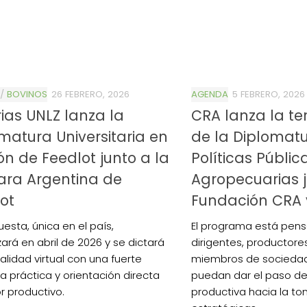
/
BOVINOS
26 FEBRERO, 2026
AGENDA
5 FEBRERO, 2026
ias UNLZ lanza la
CRA lanza la te
matura Universitaria en
de la Diplomat
ón de Feedlot junto a la
Políticas Públic
ra Argentina de
Agropecuarias 
ot
Fundación CRA 
esta, única en el país,
El programa está pen
rá en abril de 2026 y se dictará
dirigentes, productore
lidad virtual con una fuerte
miembros de sociedad
a práctica y orientación directa
puedan dar el paso de
r productivo.
productiva hacia la t