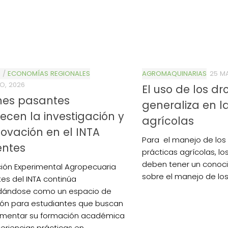
S
/
ECONOMÍAS REGIONALES
AGROMAQUINARIAS
25 M
O, 2026
El uso de los dr
nes pasantes
generaliza en l
lecen la investigación y
agrícolas
novación en el INTA
Para el manejo de los
entes
prácticas agrícolas, l
deben tener un conoc
ción Experimental Agropecuaria
sobre el manejo de los 
tes del INTA continúa
idándose como un espacio de
ón para estudiantes que buscan
mentar su formación académica
eriencias prácticas en