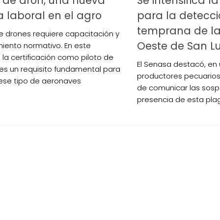
o de dron, una nueva
Se intensifica l
a laboral en el agro
para la detecc
temprana de la
de drones requiere capacitación y
Oeste de San Lu
iento normativo. En este
 la certificación como piloto de
El Senasa destacó, en
es un requisito fundamental para
productores pecuarios,
ese tipo de aeronaves
de comunicar las sos
presencia de esta pla