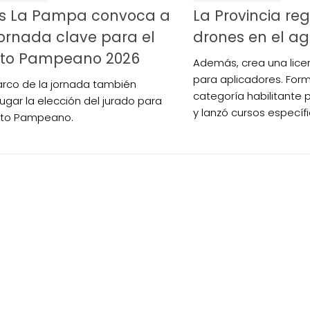
s La Pampa convoca a
La Provincia reg
ornada clave para el
drones en el ag
uito Pampeano 2026
Además, crea una licen
para aplicadores. For
arco de la jornada también
categoría habilitante 
lugar la elección del jurado para
y lanzó cursos específi
uito Pampeano.