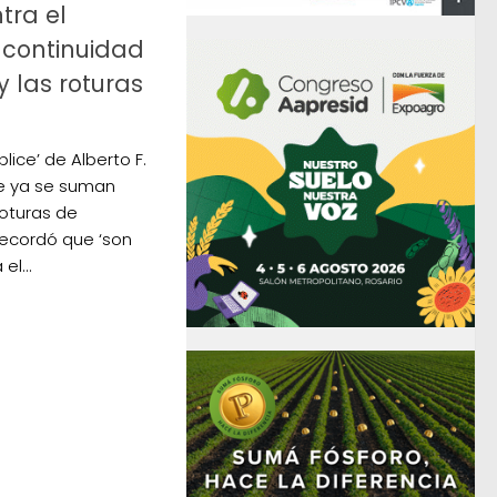
tra el
 continuidad
y las roturas
lice’ de Alberto F.
e ya se suman
oturas de
recordó que ‘son
el...