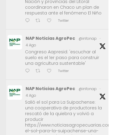
Nación y provincias del Litoral
coordinaron en Chaco un plan de
respuesta ante el fenómeno El Niño
Twitter
NAP Noticias AgroPec
@infonap
·
4 Ago
Congreso Aapresid: 'escuchar al
suelo es el 1er paso para construir
una agricultura sustentable'
Twitter
NAP Noticias AgroPec
@infonap
·
4 Ago
Salió el sol para La Suipachense:
una cooperativa de productores la
rescató de la quiebra y volvió a
producir
https://www.noticiasagropecuarias.com/2026/08/0
el-sol-para-la-suipachense-una-