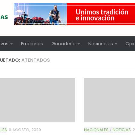
ivas
Empresas
Ganadería
Nacionales
Opi
QUETADO:
ATENTADOS
LES
6 AGOSTO, 2020
NACIONALES
/
NOTICIAS
2