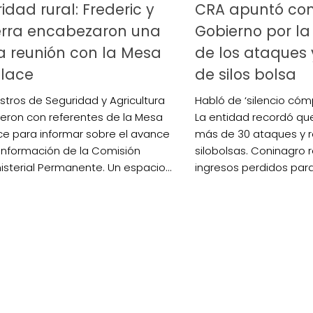
idad rural: Frederic y
CRA apuntó con
erra encabezaron una
Gobierno por la
 reunión con la Mesa
de los ataques 
nlace
de silos bolsa
istros de Seguridad y Agricultura
Habló de ‘silencio cómp
ieron con referentes de la Mesa
La entidad recordó qu
0de%20la%20Raza%20Limangus,
ce para informar sobre el avance
más de 30 ataques y r
onformación de la Comisión
silobolsas. Coninagro 
isterial Permanente. Un espacio...
ingresos perdidos para 