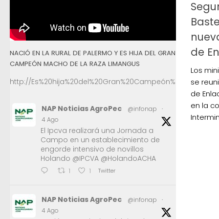
Segur
Bast
nueva
de E
NACIÓ EN LA RURAL DE PALERMO Y ES HIJA DEL GRAN
CAMPEÓN MACHO DE LA RAZA LIMANGUS
Los min
se reun
http://Es%20hija%20del%20Gran%20Campeón%20Macho%2
de Enla
en la c
NAP Noticias AgroPec
@infonap
·
Intermin
4 Ago
El Ipcva realizará una Jornada a
Campo en un establecimiento de
engorde intensivo de novillos
Holando @IPCVA @HolandoACHA
Twitter
1
1
NAP Noticias AgroPec
@infonap
·
4 Ago