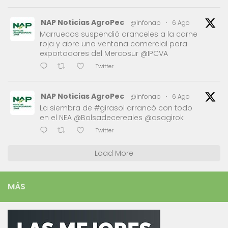
NAP Noticias AgroPec
@infonap
·
6 Ago
Marruecos suspendió aranceles a la carne
roja y abre una ventana comercial para
exportadores del Mercosur @IPCVA
Twitter
NAP Noticias AgroPec
@infonap
·
6 Ago
La siembra de #girasol arrancó con todo
en el NEA @Bolsadecereales @asagirok
Twitter
Load More
MÁS