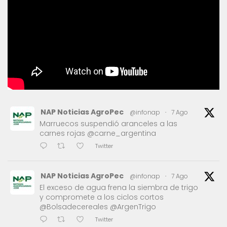
NAP Noticias AgroPec
@infonap
·
7 Ago
Marruecos suspendió aranceles a las
carnes rojas @carne_argentina
Twitter
NAP Noticias AgroPec
@infonap
·
7 Ago
El exceso de agua frena la siembra de trigo
y compromete a los ciclos cortos
@Bolsadecereales @ArgenTrigo
Twitter