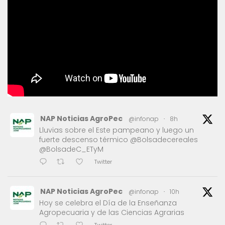
NAP Noticias AgroPec
@infonap
·
8h
Lluvias sobre el Este pampeano y luego un
fuerte descenso térmico @Bolsadecereales
@BolsadeC_ETyM
Twitter
NAP Noticias AgroPec
@infonap
·
10h
Hoy se celebra el Día de la Enseñanza
Agropecuaria y de las Ciencias Agrarias
Twitter