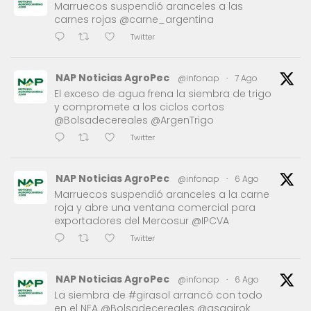
Marruecos suspendió aranceles a las
carnes rojas @carne_argentina
Twitter
NAP Noticias AgroPec
@infonap
·
7 Ago
El exceso de agua frena la siembra de trigo
y compromete a los ciclos cortos
@Bolsadecereales @ArgenTrigo
Twitter
NAP Noticias AgroPec
@infonap
·
6 Ago
Marruecos suspendió aranceles a la carne
roja y abre una ventana comercial para
exportadores del Mercosur @IPCVA
Twitter
NAP Noticias AgroPec
@infonap
·
6 Ago
La siembra de #girasol arrancó con todo
en el NEA @Bolsadecereales @asagirok