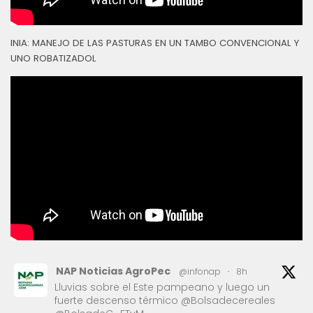
INIA: MANEJO DE LAS PASTURAS EN UN TAMBO CONVENCIONAL Y
UNO ROBATIZADOL
NAP Noticias AgroPec
@infonap
·
8h
Lluvias sobre el Este pampeano y luego un
fuerte descenso térmico @Bolsadecereales