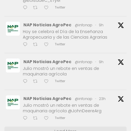
@BolsadeC_ETyM
Twitter
NAP Noticias AgroPec
@infonap
·
9h
Hoy se celebra el Día de la Enseñanza
Agropecuaria y de las Ciencias Agrarias
Twitter
NAP Noticias AgroPec
@infonap
·
9h
Julio mostró un rebote en ventas de
maquinaria agrícola
Twitter
NAP Noticias AgroPec
@infonap
·
23h
Julio mostró un rebote en ventas de
maquinaria agrícola @JohnDeereArg
Twitter