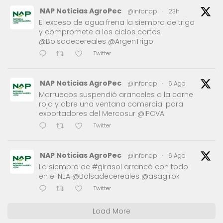
NAP Noticias AgroPec
@infonap
·
23h
El exceso de agua frena la siembra de trigo
y compromete a los ciclos cortos
@Bolsadecereales @ArgenTrigo
Twitter
NAP Noticias AgroPec
@infonap
·
6 Ago
Marruecos suspendió aranceles a la carne
roja y abre una ventana comercial para
exportadores del Mercosur @IPCVA
Twitter
NAP Noticias AgroPec
@infonap
·
6 Ago
La siembra de #girasol arrancó con todo
en el NEA @Bolsadecereales @asagirok
Twitter
Load More