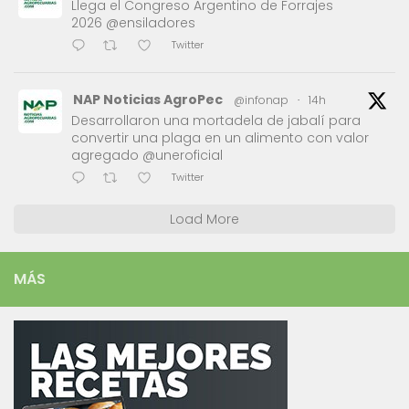
Llega el Congreso Argentino de Forrajes
2026 @ensiladores
Twitter
NAP Noticias AgroPec
@infonap
·
14h
Desarrollaron una mortadela de jabalí para
convertir una plaga en un alimento con valor
agregado @uneroficial
Twitter
Load More
MÁS