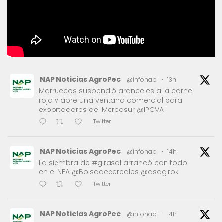
NAP Noticias AgroPec
@infonap
·
13h
Marruecos suspendió aranceles a la carne
roja y abre una ventana comercial para
exportadores del Mercosur @IPCVA
Twitter
NAP Noticias AgroPec
@infonap
·
14h
La siembra de #girasol arrancó con todo
en el NEA @Bolsadecereales @asagirok
Twitter
NAP Noticias AgroPec
@infonap
·
14h