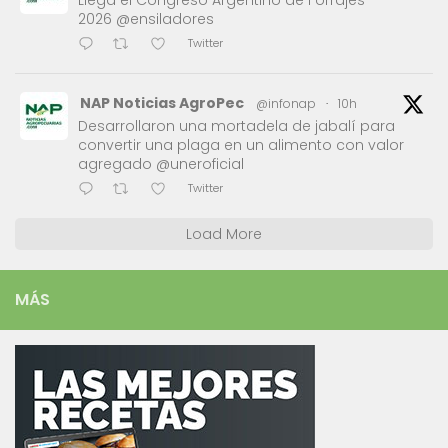
2026 @ensiladores
Twitter
NAP Noticias AgroPec
@infonap
·
10h
Desarrollaron una mortadela de jabalí para
convertir una plaga en un alimento con valor
agregado @uneroficial
Twitter
Load More
MÁS