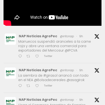
NAP Noticias AgroPec
@infonap
·
9h
Marruecos suspendió aranceles a la carne
roja y abre una ventana comercial para
exportadores del Mercosur @IPCVA
Twitter
NAP Noticias AgroPec
@infonap
·
9h
La siembra de #girasol arrancó con todo
en el NEA @Bolsadecereales @asagirok
Twitter
NAP Noticias AgroPec
@infonap
·
9h
Llega el Congreso Argentino de Forrajes