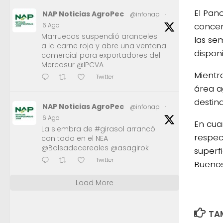
El Pan
NAP Noticias AgroPec
@infonap
·
concen
6 Ago
Marruecos suspendió aranceles
las se
a la carne roja y abre una ventana
dispon
comercial para exportadores del
Mercosur @IPCVA
Mientr
Twitter
área a
destina
NAP Noticias AgroPec
@infonap
·
6 Ago
En cua
La siembra de #girasol arrancó
respec
con todo en el NEA
@Bolsadecereales @asagirok
superf
Twitter
Buenos
Load More
TAM