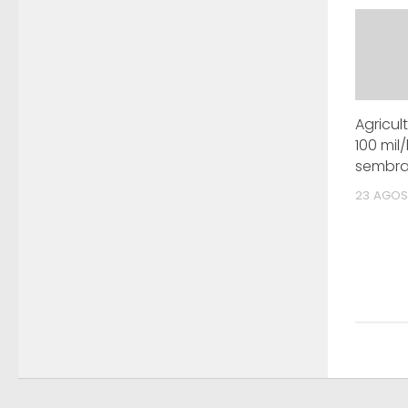
Agricu
100 mil/
sembra
23 AGOS