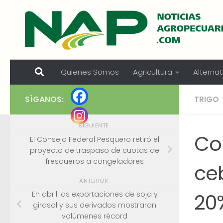
Skip to content
Quienes Somos
Agricultura
Alternat
SÍGANOS:
TRIGO
SIGUIENTE
Co
El Consejo Federal Pesquero retiró el
proyecto de traspaso de cuotas de
fresqueros a congeladores
ce
ANTERIOR
20
En abril las exportaciones de soja y
girasol y sus derivados mostraron
volúmenes récord