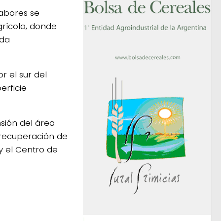
labores se
rícola, donde
ada
r el sur del
erficie
sión del área
 recuperación de
y el Centro de