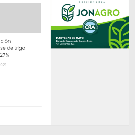
cción
e de trigo
 27%
021