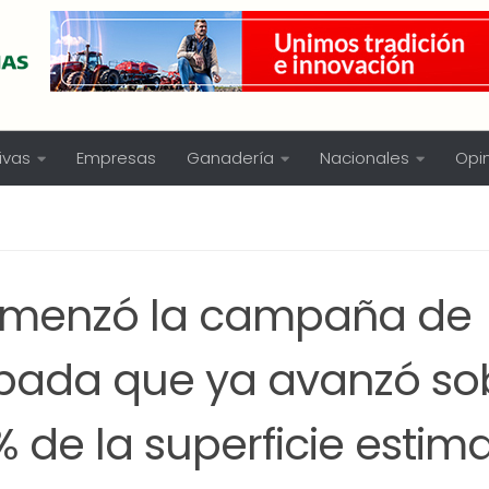
ivas
Empresas
Ganadería
Nacionales
Opi
menzó la campaña de
bada que ya avanzó so
% de la superficie estim