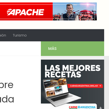
nión
Turismo
MÁS
bre
ada