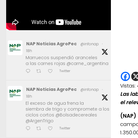
NAP Noticias AgroPec
@infonap
·
18h
Marruecos suspendió aranceles
a las carnes rojas @carne_argentina
Twitter
Vistas:
NAP Noticias AgroPec
@infonap
·
Las la
18h
el rel
El exceso de agua frena la
siembra de trigo y compromete a los
ciclos cortos @Bolsadecereales
(NAP)
@ArgenTrigo
campañ
Twitter
1.350.