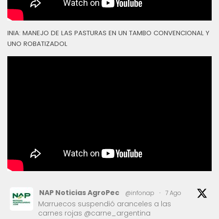
INIA: MANEJO DE LAS PASTURAS EN UN TAMBO CONVENCIONAL Y
UNO ROBATIZADOL
NAP Noticias AgroPec
@infonap
·
7 Ago
Marruecos suspendió aranceles a las
carnes rojas @carne_argentina