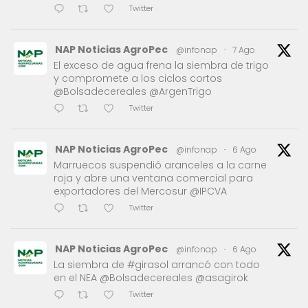
Twitter
NAP Noticias AgroPec
@infonap
·
7 Ago
El exceso de agua frena la siembra de trigo
y compromete a los ciclos cortos
@Bolsadecereales @ArgenTrigo
Twitter
NAP Noticias AgroPec
@infonap
·
6 Ago
Marruecos suspendió aranceles a la carne
roja y abre una ventana comercial para
exportadores del Mercosur @IPCVA
Twitter
NAP Noticias AgroPec
@infonap
·
6 Ago
La siembra de #girasol arrancó con todo
en el NEA @Bolsadecereales @asagirok
Twitter