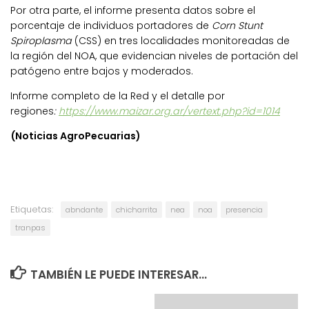
Por otra parte, el informe presenta datos sobre el
porcentaje de individuos portadores de
Corn Stunt
Spiroplasma
(CSS) en tres localidades monitoreadas de
la región del NOA, que evidencian niveles de portación del
patógeno entre bajos y moderados.
Informe completo de la Red y el detalle por
regiones
:
https://www.maizar.
org.ar/vertext.php?id=1014
(Noticias AgroPecuarias)
Etiquetas:
abndante
chicharrita
nea
noa
presencia
tranpas
TAMBIÉN LE PUEDE INTERESAR...