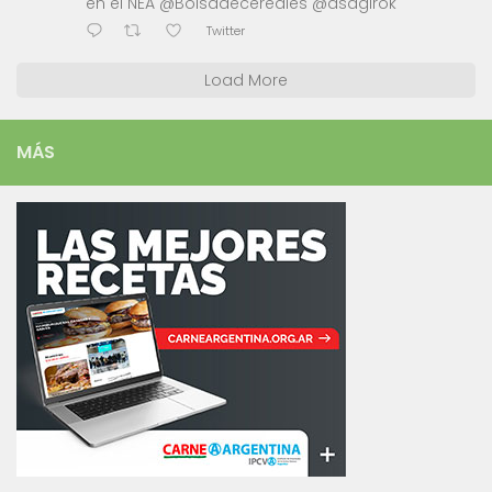
en el NEA @Bolsadecereales @asagirok
Twitter
Load More
MÁS