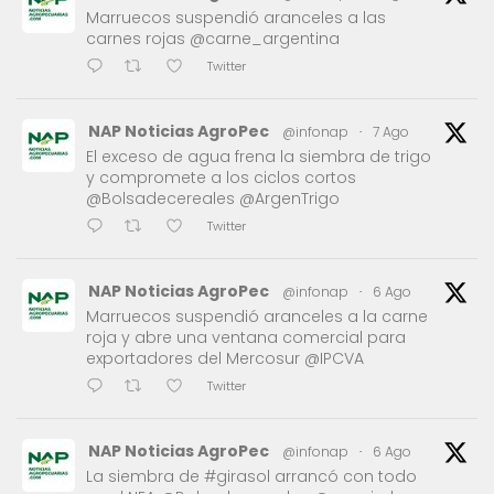
Marruecos suspendió aranceles a las
carnes rojas @carne_argentina
Twitter
NAP Noticias AgroPec
@infonap
·
7 Ago
El exceso de agua frena la siembra de trigo
y compromete a los ciclos cortos
@Bolsadecereales @ArgenTrigo
Twitter
NAP Noticias AgroPec
@infonap
·
6 Ago
Marruecos suspendió aranceles a la carne
roja y abre una ventana comercial para
exportadores del Mercosur @IPCVA
Twitter
NAP Noticias AgroPec
@infonap
·
6 Ago
La siembra de #girasol arrancó con todo