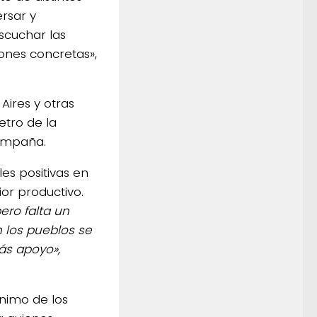
rsar y
scuchar las
ones concretas»,
Aires y otras
etro de la
campaña.
es positivas en
or productivo.
ro falta un
los pueblos se
ás apoyo»,
ánimo de los