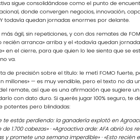
tiva sigue consolidándose como el punto de encuent
acional, donde convergen negocios, innovación, capa
. Y todavía quedan jornadas enormes por delante.
más ágil, sin repeticiones, y con dos remates de FO
to recién arranca» arriba y el «todavía quedan jorna
e» en el cierre, para que quien lo lee sienta que se e
 no va.
ta de precisión sobre el título: le metí FOMO fuerte, 
 millones» — es muy vendible, pero el texto no da una
del remate, así que es una afirmación que sugiere un
arlo con dato duro. Si querés jugar 100% seguro, te de
de potentes pero blindadas:
e te estás perdiendo: la ganadería explotó en Agroac
 de 1.700 cabezas» · «Agroactiva arde: AFA abrió los r
s y promete una semana imperdible» · «Esto recién e