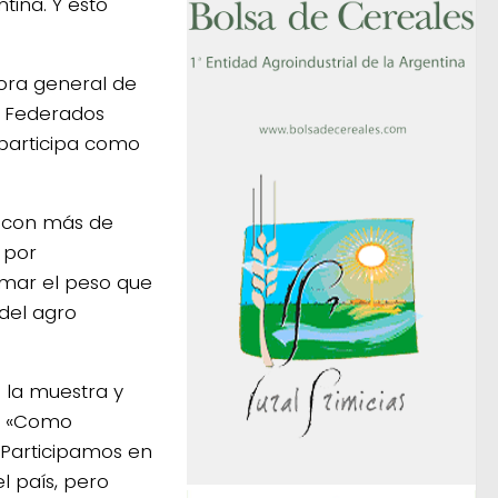
tina. Y esto
tora general de
es Federados
 participa como
a con más de
 por
rmar el peso que
 del agro
 la muestra y
a. «Como
Participamos en
l país, pero