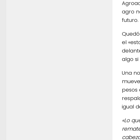
Agroac
agro n
futuro
Quedó 
el «es
delant
algo si
Una no
mueven
pesos 
respald
igual 
«Lo qu
remate
cabeza