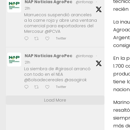
técnic
NAP Noticias AgroPec
@infonap
·
recién
21h
Marruecos suspendió aranceles
a la carne roja y abre una ventana
La ina
comercial para exportadores del
Agroac
Mercosur @IPCVA
Argent
Twitter
consign
NAP Noticias AgroPec
@infonap
·
En la 
21h
1.700 
La siembra de #girasol arrancó
produc
con todo en el NEA
@Bolsadecereales @asagirok
tiene l
Twitter
nacion
Load More
Marino
resalt
siempr
más de