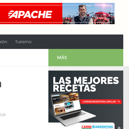
nión
Turismo
MÁS
n
026