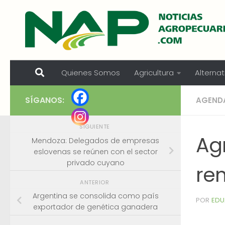
Skip to content
Quienes Somos
Agricultura
Alternat
SÍGANOS:
AGEND
SIGUIENTE
Ag
Mendoza: Delegados de empresas
eslovenas se reúnen con el sector
privado cuyano
re
ANTERIOR
Argentina se consolida como país
POR
EDU
exportador de genética ganadera