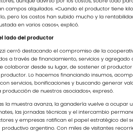
tores, aunque advirtió por los costos, sobre todo par
an campos alquilados. «Cuando el productor tiene kil
ilo, pero los costos han subido mucho y la rentabilida
ustada en varios casos», explicó.
el lado del productor
zzi cerró destacando el compromiso de la cooperati
dos a través de financiamiento, servicios y agregado 
de colaborar desde su lugar, de sostener al productor
 productor. Lo hacemos financiando insumos, acom
 con servicios, bonificaciones y buscando generar va
a producción de nuestros asociados», expresó.
as la muestra avanza, la ganadería vuelve a ocupar un
mates, las jornadas técnicas y el intercambio perman
tores y empresas ratifican el papel estratégico del s
or productivo argentino. Con miles de visitantes recor