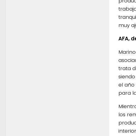
produc
trabaj
tranqu
muy aj
AFA, d
Marino
asocia
trata 
siendo
el año
para l
Mientr
los re
produc
interi