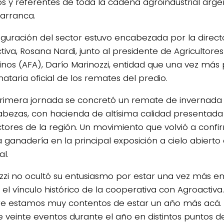
os y referentes de toda la cadena agroindustrial argen
 arranca.
uguración del sector estuvo encabezada por la direc
tiva, Rosana Nardi, junto al presidente de Agricultor
inos (AFA), Darío Marinozzi, entidad que una vez más
ataria oficial de los remates del predio.
primera jornada se concretó un remate de invernad
cabezas, con hacienda de altísima calidad presentada
tores de la región. Un movimiento que volvió a confi
a ganadería en la principal exposición a cielo abierto
al.
zzi no ocultó su entusiasmo por estar una vez más en
ó el vínculo histórico de la cooperativa con Agroactiv
e estamos muy contentos de estar un año más acá. 
 veinte eventos durante el año en distintos puntos de