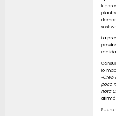
lugare
plante
demand
sostuvo
La pre
provin
realid
Consul
lo mac
«Creo 
poco m
nota u
afirmó
Sobre 