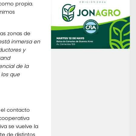
 como propia.
enimos
las zonas de
está inmersa en
ductores y
tand
ncial de la
 los que
 el contacto
 cooperativa
iva se vuelve la
e de distintos