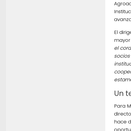
Agroac
Instit
avanza
El dir
mayor 
el cor
socios
instit
cooper
estamo
Un t
Para M
direct
hace di
oportu