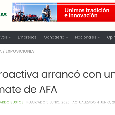
ivas
Empresas
Ganadería
Nacionales
Opi
A
/
EXPOSICIONES
roactiva arrancó con u
mate de AFA
ARDO BUSTOS
· PUBLICADO
5 JUNIO, 2026
· ACTUALIZADO
4 JUNIO, 2