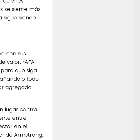
a quienes
os se siente más
d sigue siendo
va con sus
de valor. «AFA
 para que siga
pañándolo todo
lor agregado
 lugar central:
ente entre
ector en el
riendo Armstrong,