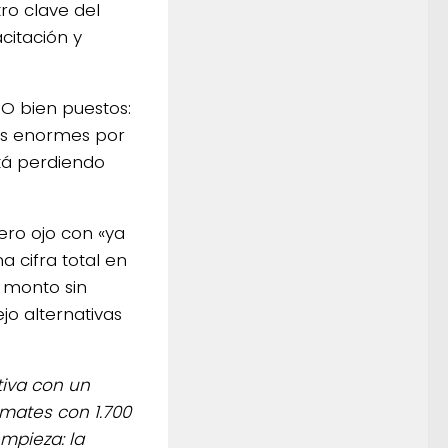
ro clave del
citación y
MO bien puestos:
das enormes por
stá perdiendo
pero ojo con «ya
 cifra total en
 monto sin
jo alternativas
tiva con un
emates con 1.700
mpieza: la