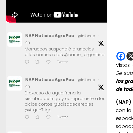
NAP Noticias AgroPec
@infonap
·
4h
Marruecos suspendió aranceles
a las carnes rojas @carne_argentina
Twitter
Vistas:
Se sub
NAP Noticias AgroPec
@infonap
·
los gr
4h
de todo
El exceso de agua frena la
siembra de trigo y compromete a los
(NAP)
ciclos cortos @Bolsadecereales
con la
@ArgenTrigo
espaci
Twitter
sábado