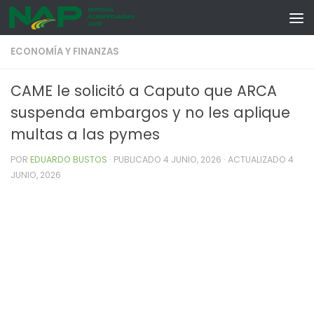
Skip to content
ECONOMÍA Y FINANZAS
CAME le solicitó a Caputo que ARCA
suspenda embargos y no les aplique
multas a las pymes
POR
EDUARDO BUSTOS
· PUBLICADO
4 JUNIO, 2026
· ACTUALIZADO
4
JUNIO, 2026