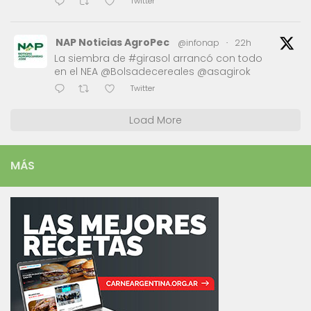
Twitter
NAP Noticias AgroPec
@infonap
·
22h
La siembra de #girasol arrancó con todo
en el NEA @Bolsadecereales @asagirok
Twitter
Load More
MÁS