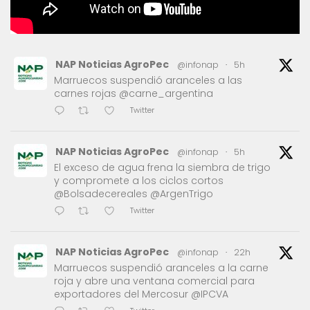
NAP Noticias AgroPec
@infonap
·
5h
Marruecos suspendió aranceles a las
carnes rojas @carne_argentina
Twitter
NAP Noticias AgroPec
@infonap
·
5h
El exceso de agua frena la siembra de trigo
y compromete a los ciclos cortos
@Bolsadecereales @ArgenTrigo
Twitter
NAP Noticias AgroPec
@infonap
·
22h
Marruecos suspendió aranceles a la carne
roja y abre una ventana comercial para
exportadores del Mercosur @IPCVA