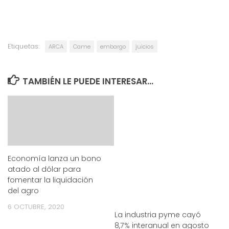
Etiquetas:
ARCA
Came
embargo
juicios
TAMBIÉN LE PUEDE INTERESAR...
Economía lanza un bono
atado al dólar para
fomentar la liquidación
del agro
6 OCTUBRE, 2020
La industria pyme cayó
8,7% interanual en agosto