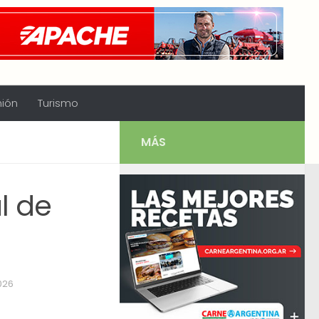
nión
Turismo
MÁS
l de
026