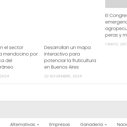
El Congre
emergenc
agropecu
peras y 
1 MAYO, 201
en el sector
Desarrollan un mapa
ola mendocino por
interactivo para
ca del
potenciar la fruticultura
rráneo
en Buenos Aires
 2024
20 NOVIEMBRE, 2024
Alternativas
Empresas
Ganadería
Naci