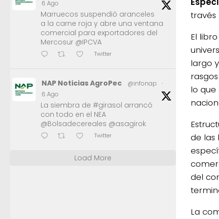
Especi
6 Ago
Marruecos suspendió aranceles
través 
a la carne roja y abre una ventana
comercial para exportadores del
El libr
Mercosur @IPCVA
univer
Twitter
largo 
rasgos
NAP Noticias AgroPec
@infonap
·
lo que 
6 Ago
nacion
La siembra de #girasol arrancó
con todo en el NEA
Estruc
@Bolsadecereales @asagirok
de las
Twitter
específ
Load More
comerc
del co
termin
La com