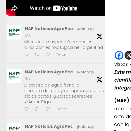
NAP Noticias AgroPec
@infonap
·
13h
Marruecos suspendió aranceles
a las carnes rojas @carne_argentina
Twitter
Vistas:
Este m
NAP Noticias AgroPec
@infonap
·
13h
cientí
El exceso de agua frena la
integr
siembra de trigo y compromete a los
ciclos cortos @Bolsadecereales
(NAP)
@ArgenTrigo
referen
Twitter
arte d
con la
NAP Noticias AgroPec
@infonap
·