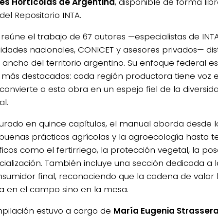
es Hortícolas de Argentina
, disponible de forma libr
del Repositorio INTA.
o reúne el trabajo de 67 autores —especialistas de INT
sidades nacionales, CONICET y asesores privados— dist
y ancho del territorio argentino. Su enfoque federal e
 más destacados: cada región productora tiene voz e
convierte a esta obra en un espejo fiel de la diversid
al.
turado en quince capítulos, el manual aborda desde
 buenas prácticas agrícolas y la agroecología hasta 
icos como el fertirriego, la protección vegetal, la po
ialización. También incluye una sección dedicada a 
nsumidor final, reconociendo que la cadena de valor 
a en el campo sino en la mesa.
pilación estuvo a cargo de
María Eugenia Strasser