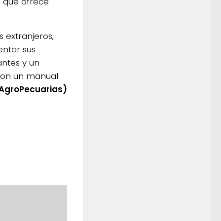
a que ofrece
 extranjeros,
entar sus
antes y un
 con un manual
 AgroPecuarias)