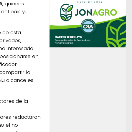
e
, quienes
del país y,
o de esta
privados,
ona interesada
 posicionarse en
ficador
compartir la
 Su alcance es
ctores de la
tores redactaron
o el no