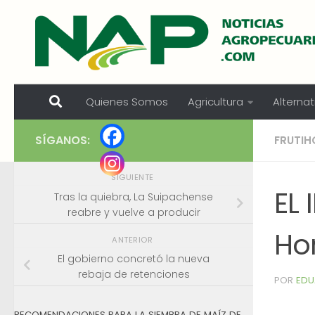
Skip to content
Quienes Somos
Agricultura
Alternat
SÍGANOS:
FRUTIH
SIGUIENTE
EL
Tras la quiebra, La Suipachense
reabre y vuelve a producir
Hor
ANTERIOR
El gobierno concretó la nueva
rebaja de retenciones
POR
EDU
RECOMENDACIONES PARA LA SIEMBRA DE MAÍZ DE