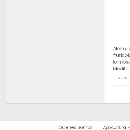
Alerta 
frutíc
la mos
Medite
18 ABRIL,
Quienes Somos
Agricultura