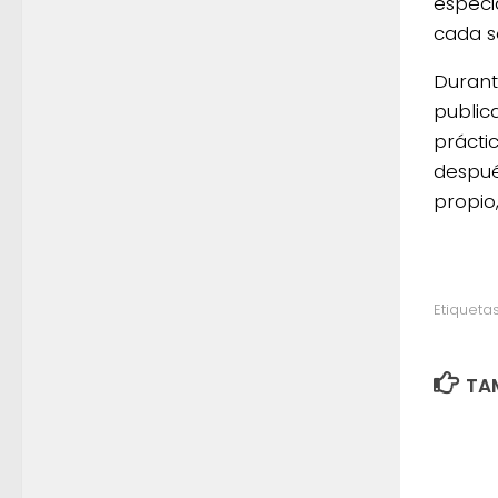
especi
cada s
Durant
public
prácti
despué
propio,
Etiquetas
TAM