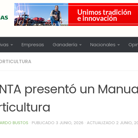
ivas
Empresas
Ganadería
Nacionales
Opi
ORTICULTURA
 INTA presentó un Manua
ticultura
ARDO BUSTOS
· PUBLICADO
3 JUNIO, 2026
· ACTUALIZADO
2 JUNIO, 2