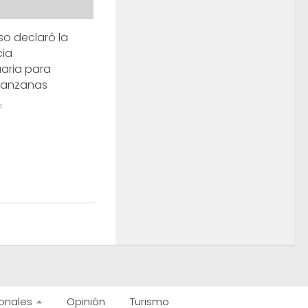
so declaró la
ia
aria para
manzanas
7
onales
Opinión
Turismo