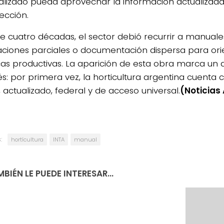
alizado pueda aprovechar la información actualizad
ección.
e cuatro décadas, el sector debió recurrir a manuales
aciones parciales o documentación dispersa para ori
cas productivas. La aparición de esta obra marca un 
s: por primera vez, la horticultura argentina cuenta
 actualizado, federal y de acceso universal.
(Noticias
:
hortícultura
INTA
manual
BIÉN LE PUEDE INTERESAR...