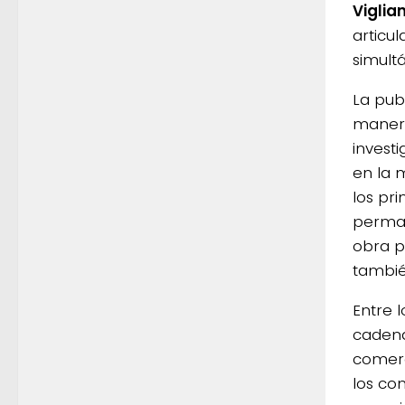
Viglia
articul
simult
La pub
manera
invest
en la 
los pr
perman
obra p
tambié
Entre 
cadena
comerc
los co