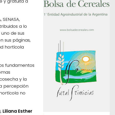
e y gratuita a
A, SENASA,
ribuidos a lo
s uno de sus
n sus páginas,
ad hortícola
 los fundamentos
temas
scosecha y la
la percepción
hortícola no
a
,
Liliana Esther