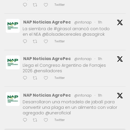
Twitter
NAP Noticias AgroPec
@infonap
·
11h
La siembra de #girasol arrancó con todo
en el NEA @Bolsadecereales @asagirok
Twitter
NAP Noticias AgroPec
@infonap
·
11h
Llega el Congreso Argentino de Forrajes
2026 @ensiladores
Twitter
NAP Noticias AgroPec
@infonap
·
11h
Desarrollaron una mortadela de jabalí para
convertir una plaga en un alimento con valor
agregado @uneroficial
Twitter