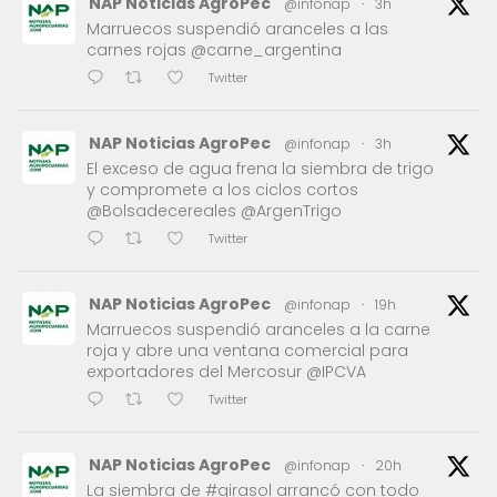
NAP Noticias AgroPec
@infonap
·
3h
Marruecos suspendió aranceles a las
carnes rojas @carne_argentina
Twitter
NAP Noticias AgroPec
@infonap
·
3h
El exceso de agua frena la siembra de trigo
y compromete a los ciclos cortos
@Bolsadecereales @ArgenTrigo
Twitter
NAP Noticias AgroPec
@infonap
·
19h
Marruecos suspendió aranceles a la carne
roja y abre una ventana comercial para
exportadores del Mercosur @IPCVA
Twitter
NAP Noticias AgroPec
@infonap
·
20h
La siembra de #girasol arrancó con todo