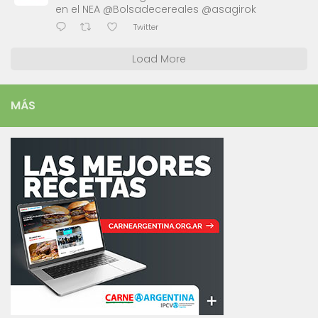
en el NEA @Bolsadecereales @asagirok
Twitter
Load More
MÁS