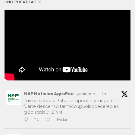
UNO ROBATIZADOL
NAP Noticias AgroPec
@infonap
·
11h
Lluvias sobre el Este pampeano y luego un
fuerte descenso térmico @Bolsadecereales
@BolsadeC_ETyM
Twitter