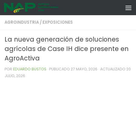
Skip to content
AGROINDUSTRIA
/
EXPOSICIONES
La nueva generación de soluciones
agrícolas de Case IH dice presente en
AgroActiva
POR
EDUARDO BUSTOS
· PUBLICADO
27 MAYO, 2026
· ACTUALIZADO
20
JULIO, 2026