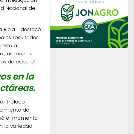
ad Nacional de
a Rioja— destacó
pales resultados
gosto a
l, asimismo,
os de estudio”.
os en la
ctáreas.
 controlado
ecimiento de
valuó el momento
n la variedad