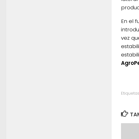
produc
En el 
introd
vez qu
estabil
estabil
AgroP
Etiquetas
TAM