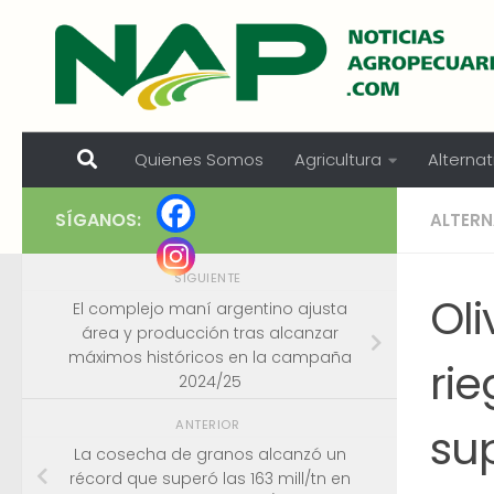
Skip to content
Quienes Somos
Agricultura
Alternat
SÍGANOS:
ALTERN
SIGUIENTE
Oli
El complejo maní argentino ajusta
área y producción tras alcanzar
máximos históricos en la campaña
ri
2024/25
ANTERIOR
su
La cosecha de granos alcanzó un
récord que superó las 163 mill/tn en