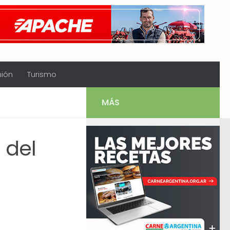
nión
Turismo
MÁS
 del