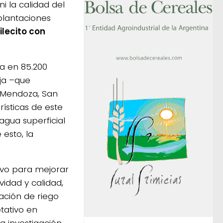
 la calidad del
plantaciones
lecito con
ma en 85.200
oja –que
, Mendoza, San
ísticas de este
agua superficial
esto, la
ivo para mejorar
vidad y calidad,
cación de riego
tativo en
a investigación