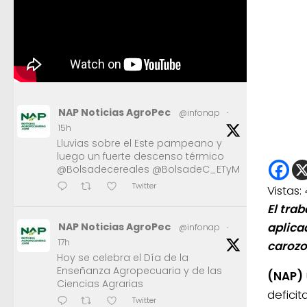
NAP Noticias AgroPec
@infonap
·
15h
Lluvias sobre el Este pampeano y
luego un fuerte descenso térmico
@Bolsadecereales @BolsadeC_ETyM
Twitter
Vistas:
El trab
aplica
NAP Noticias AgroPec
@infonap
·
17h
carozo,
Hoy se celebra el Día de la
Enseñanza Agropecuaria y de las
(NAP)
Ciencias Agrarias
defici
Twitter