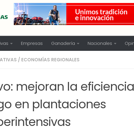
ivas
Empresas
Ganadería
Nacionales
Opi
ATIVAS
/
ECONOMÍAS REGIONALES
vo: mejoran la eficiencia
ego en plantaciones
perintensivas