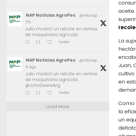
consum
aceite
NAP Noticias AgroPec
@infonap
·
superi
17h
recole
Julio mostró un rebote en ventas
de maquinaria agrícola
La sup
Twitter
hectár
encabe
NAP Noticias AgroPec
@infonap
·
Juan, 
5 Ago
cultiv
Julio mostró un rebote en ventas
de maquinaria agrícola
en est
@JohnDeereArg
demand
Twitter
Como r
Load More
la efi
un equi
defici
olivar