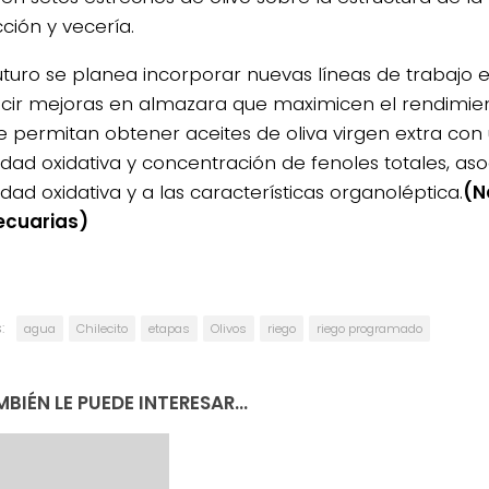
ción y vecería.
futuro se planea incorporar nuevas líneas de trabajo
ucir mejoras en almazara que maximicen el rendimient
e permitan obtener aceites de oliva virgen extra co
idad oxidativa y concentración de fenoles totales, aso
idad oxidativa y a las características organoléptica.
(N
ecuarias)
:
agua
Chilecito
etapas
Olivos
riego
riego programado
BIÉN LE PUEDE INTERESAR...