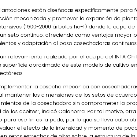
plantaciones están diseñadas específicamente para fac
cción mecanizada y promover la expansión de plant
ntensivas (1500-2000 árboles ha-1) donde la copa de 
un seto continuo, ofreciendo como ventajas mayor pr
ientos y adaptación al paso cosechadoras continuas
un relevamiento realizado por el equipo del INTA Chi
la superficie aproximada de este modelo de cultivo en
ectáreas.
implementar la cosecha mecánica con cosechadoras 
al mantener las dimensiones de los setos de acuerdo
imientos de la cosechadora sin comprometer la produ
 de los aceites”, indicó Calahorra. Por tal motivo, otr
 para ese fin es la poda, por lo que se lleva cabo ot
valuar el efecto de la intensidad y momento de po
 en setos estrechos de olivo sobre la estructura de la