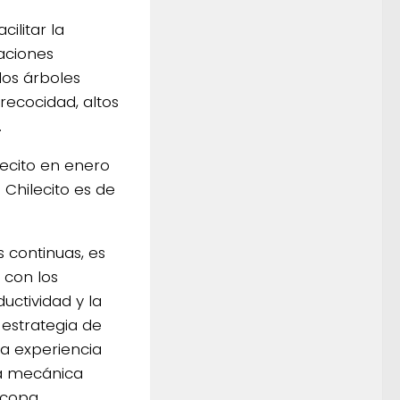
ilitar la
aciones
los árboles
ecocidad, altos
.
lecito en enero
 Chilecito es de
continuas, es
 con los
ctividad y la
a estrategia de
ra experiencia
da mecánica
 copa,