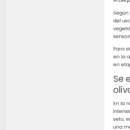
Según 
del us
vegetat
sensori
Para el
en la a
en etap
Se 
oliv
En la 
intens
seto, 
una me