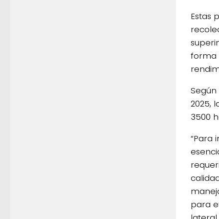
Estas 
recole
superi
forma 
rendim
Según 
2025, 
3500 h
“Para 
esenci
requer
calidad
manejo
para e
lateral