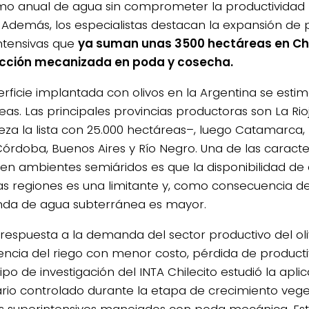
o anual de agua sin comprometer la productividad ni
. Además, los especialistas destacan la expansión de 
ntensivas que
ya suman unas 3500 hectáreas en Chi
cción mecanizada en poda y cosecha.
erficie implantada con olivos en la Argentina se esti
eas. Las principales provincias productoras son La Ri
za la lista con 25.000 hectáreas–, luego Catamarca
Córdoba, Buenos Aires y Río Negro. Una de las caracter
o en ambientes semiáridos es que la disponibilidad de 
as regiones es una limitante y, como consecuencia de 
a de agua subterránea es mayor.
espuesta a la demanda del sector productivo del ol
ciencia del riego con menor costo, pérdida de producti
po de investigación del INTA Chilecito estudió la apli
tario controlado durante la etapa de crecimiento vege
es superintensivos manejados con poda mecánica. Est