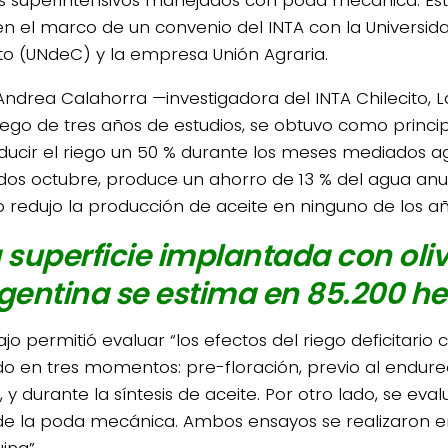
en el marco de un convenio del INTA con la Universid
ito (UNdeC) y la empresa Unión Agraria.
Andrea Calahorra —investigadora del INTA Chilecito, L
uego de tres años de estudios, se obtuvo como princi
ducir el riego un 50 % durante los meses mediados a
os octubre, produce un ahorro de 13 % del agua anua
o redujo la producción de aceite en ninguno de los añ
 superficie implantada con oliv
gentina se estima en 85.200 he
ajo permitió evaluar “los efectos del riego deficitario
do en tres momentos: pre-floración, previo al endur
, y durante la síntesis de aceite. Por otro lado, se e
 de la poda mecánica. Ambos ensayos se realizaron e
ina”.