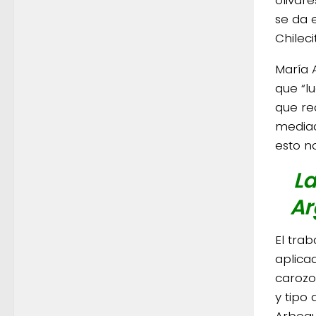
se da 
Chilec
María 
que “l
que re
mediad
esto n
La
Ar
El trab
aplica
carozo
y tipo
Arbequ