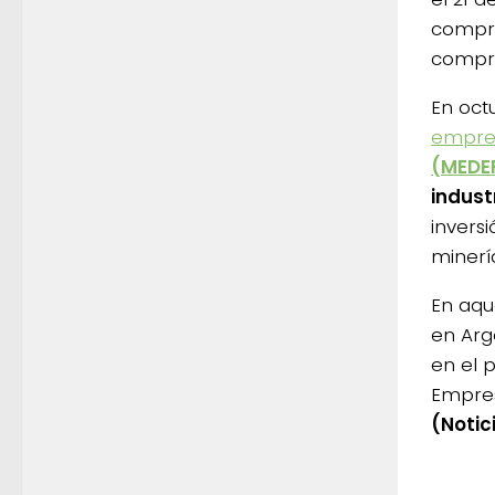
compra
compra
En oct
empre
(MEDE
indust
inversi
minería
En aqu
en Arg
en el p
Empres
(Notic