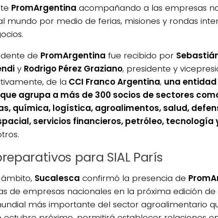
nte
PromArgentina
acompañando a las empresas nac
 al mundo por medio de ferias, misiones y rondas inte
ocios.
sidente de
PromArgentina
fue recibido por
Sebastiá
ndi
y
Rodrigo Pérez Graziano
, presidente y vicepres
tivamente, de la
CCI Franco Argentina
,
una entidad
 que agrupa a más de 300 socios de sectores como
as, química, logística, agroalimentos, salud, defen
pacial, servicios financieros, petróleo, tecnología 
tros.
preparativos para SIAL París
 ámbito,
Sucalesca
confirmó la presencia de
PromA
s de empresas nacionales en la próxima edición de
mundial más importante del sector agroalimentario que
de octubre próximo, permitirá establecer relaciones e