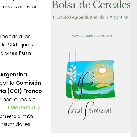
 inversiones de
s
mpañar a las
la SIAL que se
siciones
Paris
Argentina
,
por la
Comisión
ia (CCI) Franco
inda el país a
e el
Mercosur
y
 comercio más
consumidores