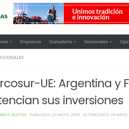
ivas
Empresas
Ganadería
Nacionales
Opi
ACIONALES
rcosur-UE: Argentina y 
tencian sus inversiones
ARDO BUSTOS
· PUBLICADO
20 MAYO, 2026
· ACTUALIZADO
20 MAYO,