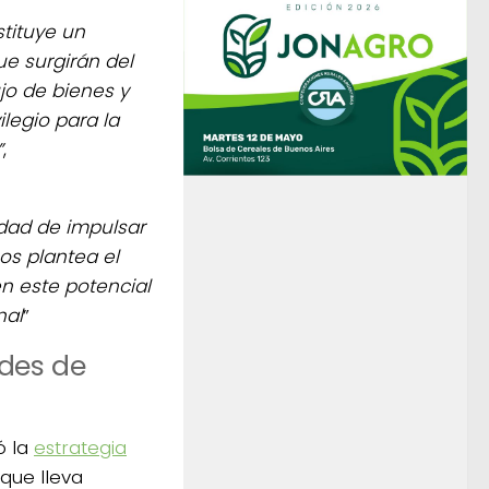
tituye un
e surgirán del
jo de bienes y
legio para la
”
,
idad de impulsar
os plantea el
n este potencial
nal
”
des de
ó la
estrategia
que lleva