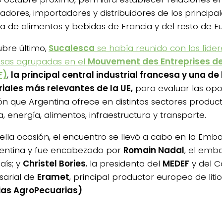
dores, importadores y distribuidores de los principa
 de alimentos y bebidas de Francia y del resto de E
ubre último,
Sucalesca
se había reunido con los líde
sas agrupadas en el
Mouvement des Entreprises d
F)
,
la principal central industrial francesa y una de
riales más relevantes de la UE,
para evaluar las opo
ón que Argentina ofrece en distintos sectores producti
, energía, alimentos, infraestructura y transporte.
ella ocasión, el encuentro se llevó a cabo en la Emb
entina y fue encabezado por
Romain Nadal
, el emb
aís; y
Christel Bories
, la presidenta del
MEDEF
y del C
arial de
Eramet
, principal productor europeo de liti
ias AgroPecuarias)