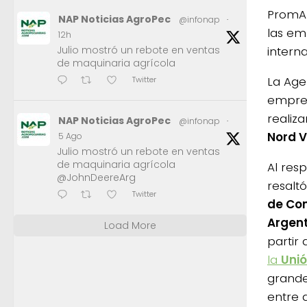
PromAr
NAP Noticias AgroPec
@infonap
·
las em
12h
interna
Julio mostró un rebote en ventas
de maquinaria agrícola
La Age
Twitter
empres
realiza
NAP Noticias AgroPec
@infonap
·
Nord V
5 Ago
Julio mostró un rebote en ventas
de maquinaria agrícola
Al resp
@JohnDeereArg
resalt
Twitter
de Com
Argen
Load More
partir 
la
Unió
grande
entre 