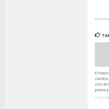
Etiquetas
TAM
El mer
cerdos
con el 
peste p
7 OCTUBR