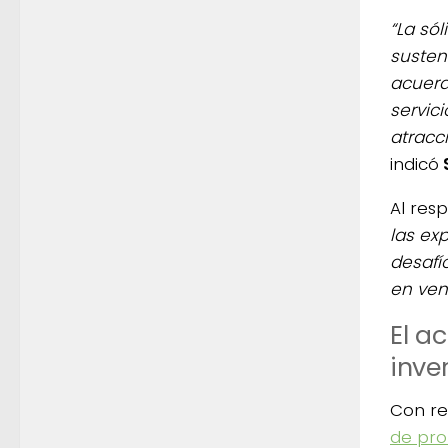
“La só
susten
acuer
servic
atracc
indicó
Al res
las ex
desafí
en ven
El a
inve
Con re
de pro