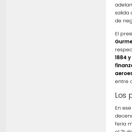
adela
salida
de neg
El pre
Gurme
respec
1884 y
finanz
aeroes
entre o
Los 
En ese
decena
feria 
el 21 