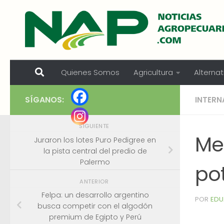
Skip to content
Quienes Somos
Agricultura
Alternat
SÍGANOS:
INTERN
SIGUIENTE
Me
Juraron los lotes Puro Pedigree en
la pista central del predio de
Palermo
po
ANTERIOR
Felpa: un desarrollo argentino
POR
EDU
busca competir con el algodón
premium de Egipto y Perú