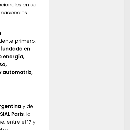
ionales en su
rnacionales
n
idente primero,
 fundada en
 energía,
sa,
y automotriz,
rgentina
y de
SIAL Paris
, la
, entre el 17 y
ntre