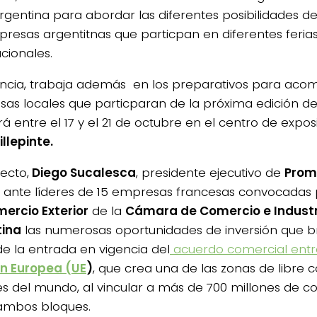
gentina para abordar las diferentes posibilidades de
presas argentitnas que particpan en diferentes feria
cionales.
ncia, trabaja además en los preparativos para aco
as locales que particparan de la próxima edición de 
rá entre el 17 y el 21 de octubre en el centro de expo
illepinte.
ecto,
Diego Sucalesca
, presidente ejecutivo de
Prom
ó ante líderes de 15 empresas francesas convocadas 
ercio Exterior
de la
Cámara de Comercio e Industr
tina
las numerosas oportunidades de inversión que br
de la entrada en vigencia del
acuerdo comercial entr
n Europea (UE
)
, que crea una de las zonas de libre
s del mundo, al vincular a más de 700 millones de 
ambos bloques.