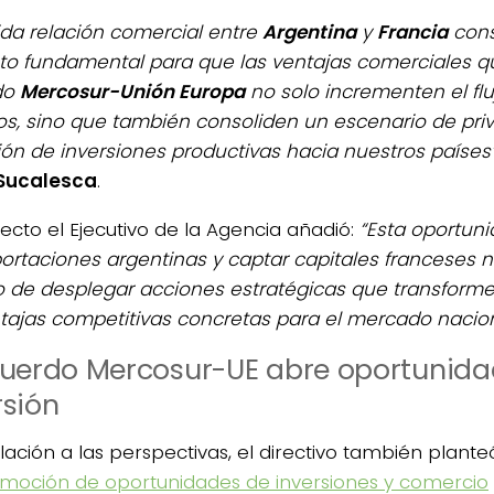
lida relación comercial entre
Argentina
y
Francia
cons
to fundamental para que las ventajas comerciales qu
do
Mercosur-Unión Europa
no solo incrementen el flu
ios, sino que también consoliden un escenario de privi
ión de inversiones productivas hacia nuestros países
Sucalesca
.
pecto el Ejecutivo de la Agencia añadió:
“Esta oportun
portaciones argentinas y captar capitales franceses n
o de desplegar acciones estratégicas que transforme
tajas competitivas concretas para el mercado nacio
cuerdo Mercosur-UE abre oportunida
rsión
lación a las perspectivas, el directivo también plante
moción de oportunidades de inversiones y comercio