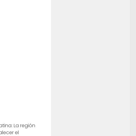
atina: La región
alecer el