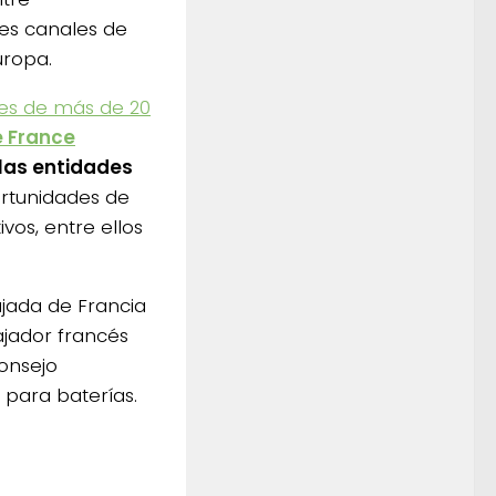
les canales de
uropa.
res de más de 20
e France
 las entidades
rtunidades de
vos, entre ellos
ajada de Francia
ajador francés
onsejo
o para baterías.