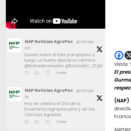
NAP Noticias AgroPec
@infonap
·
10h
Lluvias sobre el Este pampeano y
luego un fuerte descenso térmico
Vistas:
@Bolsadecereales @BolsadeC_ETyM
El pre
Twitter
Gurmen
respec
NAP Noticias AgroPec
@infonap
·
11h
(NAP)
Hoy se celebra el Día de la
direct
Enseñanza Agropecuaria y de las
Ciencias Agrarias
Franco
Twitter
Asimis