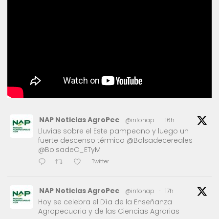
NAP Noticias AgroPec
@infonap
·
16h
Lluvias sobre el Este pampeano y luego un
fuerte descenso térmico @Bolsadecereales
@BolsadeC_ETyM
Twitter
NAP Noticias AgroPec
@infonap
·
17h
Hoy se celebra el Día de la Enseñanza
Agropecuaria y de las Ciencias Agrarias