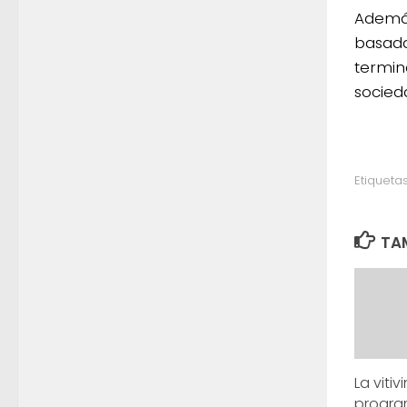
Además
basada
termin
socied
Etiquetas
TAM
La vitiv
progra