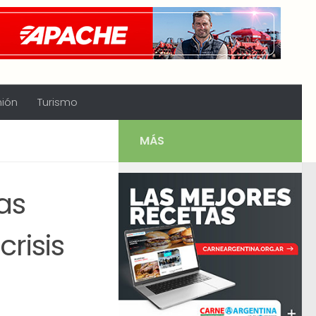
nión
Turismo
MÁS
as
risis