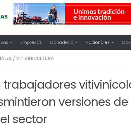
ivas
Empresas
Ganadería
Nacionales
Opi
NALES
/
VITIVINICULTURA
 trabajadores vitivinícol
mintieron versiones de c
el sector