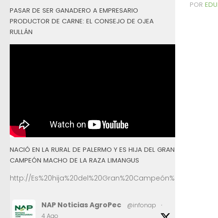
POR
EDU
PASAR DE SER GANADERO A EMPRESARIO
PRODUCTOR DE CARNE: EL CONSEJO DE OJEA
RULLÁN
NACIÓ EN LA RURAL DE PALERMO Y ES HIJA DEL GRAN
CAMPEÓN MACHO DE LA RAZA LIMANGUS
http://Es%20hija%20del%20Gran%20Campeón%20Macho%2
NAP Noticias AgroPec
@infonap
·
4 Ago