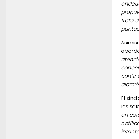
endeud
propue
trata 
puntua
Asimis
aborda
atenci
conoci
contin
alarmis
El sin
los sal
en est
notifi
intenta