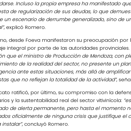
arse. Incluso la propia empresa ha manifestado que
sta de regularización de sus deudas, lo que demues
de un escenario de derrumbe generalizado, sino de 
l”
, explicó Romero.
mo, desde Foeva manifestaron su preocupación por l
je integral por parte de las autoridades provinciales.
ón que el ministro de Producción de Mendoza, con p
miento de la realidad del sector, no presente un pla
gencia ante estas situaciones, más allá de amplificar
tas que no reflejan la totalidad de la actividad”
, seña
dicato ratificó, por último, su compromiso con la defe
arios y la sustentabilidad real del sector vitivinícola:
“es
ado de alerta permanente, pero hasta el momento 
cados oficialmente de ninguna crisis que justifique el 
 instalar”
, concluyó Romero.