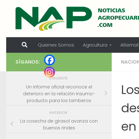
Skip to content
Quienes Somos
Agricultura
Alternat
SÍGANOS:
NACIO
SIGUIENTE
Los
Un informe oficial reconoce el
deterioro en la relación insumo-
producto para los tamberos
des
ANTERIOR
en 
La cosecha de girasol avanza con
buenos rindes