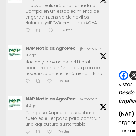
El Ipcva realizará una Jornada a
Campo en un establecimiento de
engorde intensivo de novillos
Holando @IPCVA @HolandoACHA
Twitter
1
1
NAP Noticias AgroPec
@infonap
·
4 Ago
Nación y provincias del Litoral
coordinaron en Chaco un plan de
respuesta ante el fenómeno El Niño
Twitter
Vistas:
Desde 
NAP Noticias AgroPec
@infonap
·
implic
4 Ago
Congreso Aapresid: 'escuchar al
(NAP)
suelo es el 1er paso para construir
argent
una agricultura sustentable'
desmin
Twitter