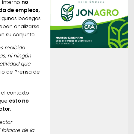
 interno
no
ida de empleos,
 algunas bodegas
eben analizarse
n su conjunto.
s recibido
s, ni ningún
ctividad que
rio de Prensa de
el contexto
 que
esto no
ctor
.
ector
folclore de la