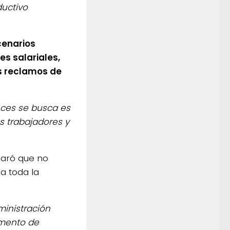
ductivo
cenarios
es salariales,
os reclamos de
eces se busca es
os trabajadores y
laró que no
a toda la
ministración
omento de