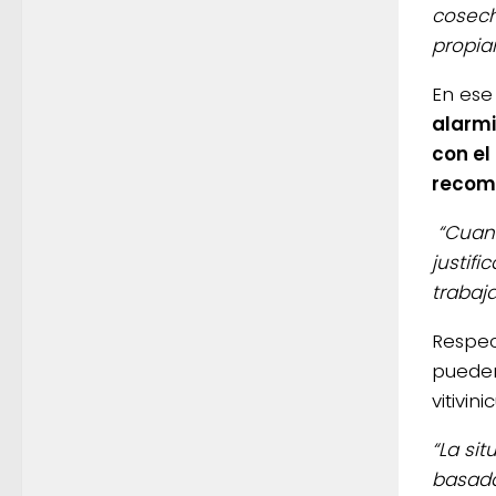
cosecha
propia
En ese
alarmi
con el
recomp
“Cuand
justifi
trabaj
Respec
pueden
vitivini
“La si
basada