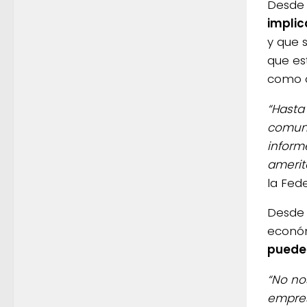
Desde 
implic
y que 
que es
como c
“Hasta
comuni
inform
amerit
la Fed
Desde 
económ
puede 
“No no
empresa