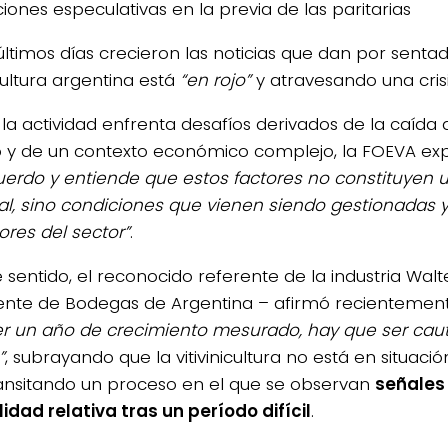
iones especulativas en la previa de las paritarias
 últimos días crecieron las noticias que dan por senta
icultura argentina está
“en rojo”
y atravesando una cris
n la actividad enfrenta desafíos derivados de la caíd
o y de un contexto económico complejo, la FOEVA e
4/salio-
erdo y entiende que estos factores no constituyen u
al, sino condiciones que vienen siendo gestionadas y
ores del sector”
.
 sentido, el reconocido referente de la industria Walt
ente de Bodegas de Argentina – afirmó recientemen
er un año de crecimiento mesurado, hay que ser caut
”
, subrayando que la vitivinicultura no está en situaci
ransitando un proceso en el que se observan
señales
lidad relativa tras un período difícil
.