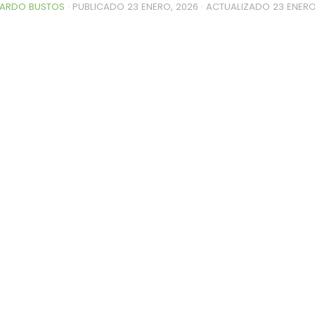
ARDO BUSTOS
· PUBLICADO
23 ENERO, 2026
· ACTUALIZADO
23 ENERO
0de%20la%20Raza%20Limangus,