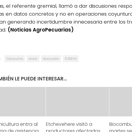
, el referente gremial, llamó a dar discusiones resp
s en datos concretos y no en operaciones coyuntur
an generando incertidumbre innecesaria entre los tr
ad.
(Noticias AgroPecuarias)
:
Consumo
crisis
discusión
FOEEVA
BIÉN LE PUEDE INTERESAR...
inicultura entra al
Etchevehere visitó a
Biocombus
ma de asistencia
productores afectados
martes se