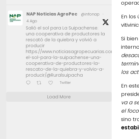
operac
NAP Noticias AgroPec
@infonap
·
En los
4 Ago
vitivin
Salió el sol para La Suipachense:
una cooperativa de productores la
Si bie
rescató de la quiebra y volvió a
producir
intern
https://www.noticiasagropecuarias.com/2026/08/0
desacu
el-sol-para-la-suipachense-una-
termin
cooperativa-de-productores-la-
rescato-de-la-quiebra-y-volvio-a-
los act
producir/@Ruralsuipacha
Twitter
En este
presid
Load More
va a s
el foco
sino t
estabi