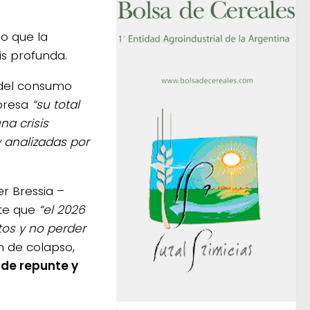
do que la
is profunda.
a del consumo
xpresa
“su total
na crisis
 analizadas por
er Bressia –
te que
“el 2026
os y no perder
ón de colapso,
 de repunte y