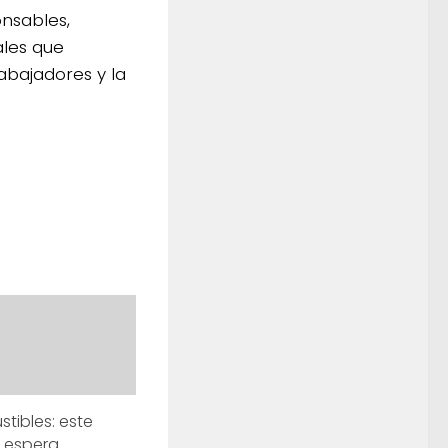
onsables,
ales que
abajadores y la
tibles: este
 espera