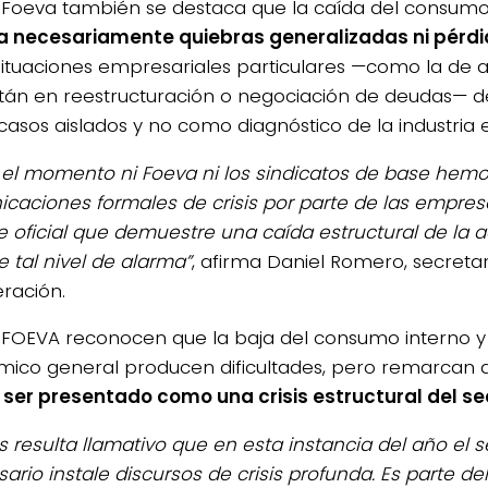
Foeva también se destaca que la caída del consumo
a necesariamente quiebras generalizadas ni pérd
situaciones empresariales particulares —como la de
tán en reestructuración o negociación de deudas— d
asos aislados y no como diagnóstico de la industria e
 el momento ni Foeva ni los sindicatos de base hemo
caciones formales de crisis por parte de las empresa
e oficial que demuestre una caída estructural de la a
e tal nivel de alarma”
, afirma Daniel Romero, secreta
eración.
FOEVA reconocen que la baja del consumo interno y 
ico general producen dificultades, pero remarcan
ser presentado como una crisis estructural del se
s resulta llamativo que en esta instancia del año el s
rio instale discursos de crisis profunda. Es parte del 