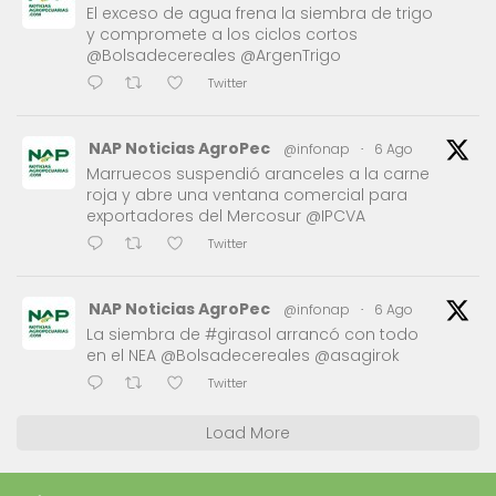
El exceso de agua frena la siembra de trigo
y compromete a los ciclos cortos
@Bolsadecereales @ArgenTrigo
Twitter
NAP Noticias AgroPec
@infonap
·
6 Ago
Marruecos suspendió aranceles a la carne
roja y abre una ventana comercial para
exportadores del Mercosur @IPCVA
Twitter
NAP Noticias AgroPec
@infonap
·
6 Ago
La siembra de #girasol arrancó con todo
en el NEA @Bolsadecereales @asagirok
Twitter
Load More