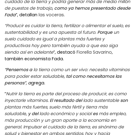
cuidado de la tierra y podría generar más de medio millón
de puestos de trabajo
, como ya hemos presentado desde
Fada
”, detallan
las voceras
.
“Producir es cuidar la tierra, fertilizar o alimentar el suelo, es
sustentabilidad y es una apuesta al futuro
. Porque
un
suelo cuidado es igual a plantas más fuertes y
productivas hoy pero también ayuda a que eso siga
siendo así en adelante
”, destacó
Fiorella Savarino
,
también economista Fada.
“Pensemos a
la tierra como un ser vivo:
necesita vitaminas
para poder estar saludable
, tal como necesitamos las
personas”, a
grega.
“
Nutrir la tierra es parte del proceso de producir, es como
inyectarle vitaminas
. El resultado del
lado sustentable
son
plantas más fuertes, suelo más fértil y tierra más
saludable
, y del
lado económico y social
es
más empleo,
más producción y un gran aporte a la economía en
general
.
Impulsar el cuidado de la tierra, es sinónimo de
salud y bienestar en ambos sentidos, hoy y hacia