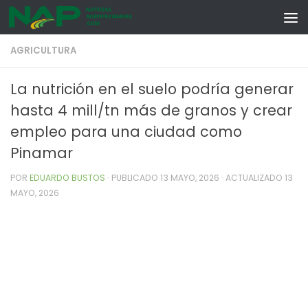
Skip to content
AGRICULTURA
La nutrición en el suelo podría generar
hasta 4 mill/tn más de granos y crear
empleo para una ciudad como
Pinamar
POR
EDUARDO BUSTOS
· PUBLICADO
13 MAYO, 2026
· ACTUALIZADO
13
MAYO, 2026