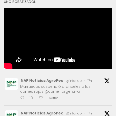
UNO ROBATIZADOL
NAP Noticias AgroPec
@infonap
·
17h
Marruecos suspendió aranceles a las
carnes rojas @carne_argentina
Twitter
NAP Noticias AgroPec
@infonap
·
17h