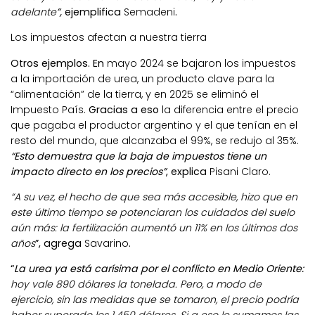
adelante
”,
ejemplifica
Semadeni
.
Los impuestos afectan a nuestra tierra
Otros ejemplos. En
mayo 2024 se bajaron los impuestos
a la importación de urea, un producto clave para la
“alimentación”
de la tierra, y en 2025
se eliminó el
Impuesto País.
Gracias a eso
la diferencia entre el precio
que pagaba el productor argentino y el que tenían en el
resto del mundo, que alcanzaba el 99%, se redujo al 35%.
“Esto demuestra que la baja de impuestos tiene un
impacto directo en los precios”
, explica
Pisani Claro.
“A su vez, el hecho de que sea más accesible, hizo que en
este último tiempo se potenciaran los cuidados del suelo
aún más: la fertilización aumentó un 11% en los últimos dos
años
”, agrega
Savarino
.
“
La urea ya está carísima por el conflicto en Medio Oriente:
hoy vale 890 dólares la tonelada. Pero, a modo de
ejercicio, sin las medidas que se tomaron, el precio podría
haber superado los 1.450 dólares. Si a eso le sumamos las