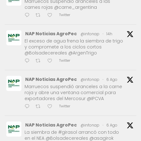
Marruecos suspendió aranceles a las
carnes rojas @carne_argentina
Twitter
NAP Noticias AgroPec
@infonap
·
14h
El exceso de agua frena la siembra de trigo
y compromete a los ciclos cortos
@Bolsadecereales @ArgenTrigo
Twitter
NAP Noticias AgroPec
@infonap
·
6 Ago
Marruecos suspendió aranceles a la carne
roja y abre una ventana comercial para
exportadores del Mercosur @IPCVA
Twitter
NAP Noticias AgroPec
@infonap
·
6 Ago
La siembra de #girasol arrancó con todo
en el NEA @Bolsadecereales @asagirok