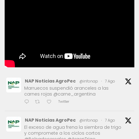
NAP Noticias AgroPec
@infonap
·
7 Ago
Marruecos suspendió aranceles a las
carnes rojas @carne_argentina
Twitter
NAP Noticias AgroPec
@infonap
·
7 Ago
El exceso de agua frena la siembra de trigo
y compromete a los ciclos cortos