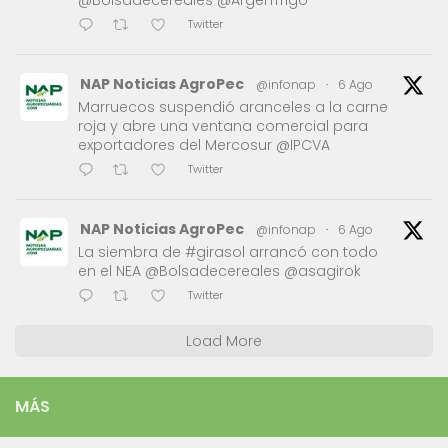
@Bolsadecereales @ArgenTrigo
Twitter
NAP Noticias AgroPec
@infonap
·
6 Ago
Marruecos suspendió aranceles a la carne
roja y abre una ventana comercial para
exportadores del Mercosur @IPCVA
Twitter
NAP Noticias AgroPec
@infonap
·
6 Ago
La siembra de #girasol arrancó con todo
en el NEA @Bolsadecereales @asagirok
Twitter
Load More
MÁS