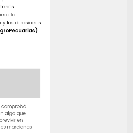
terios
pero la
y las decisiones
AgroPecuarias)
et comprobó
un alga que
revivir en
nes marcianas