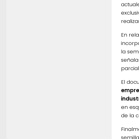
actual
exclus
realiz
En rel
incorp
la sem
señala
parcia
El doc
empres
indust
en esq
de la 
Finalm
semill