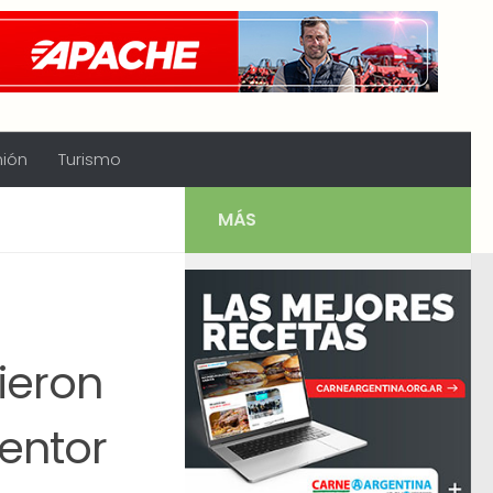
nión
Turismo
MÁS
ieron
tentor