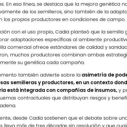
es. En esa línea, se destaca que la mejora genética 
ivamente de los semilleros, sino también de la adapt
an los propios productores en condiciones de campo.
ación con el uso propio, Cadia planteó que la semill
orar adaptaciones específicas al ambiente productiv
illa comercial ofrece estándares de calidad y sanidad.
ron, muchos productores combinan ambas estrategi
lmente su genética cada campaña.
umento también advierte sobre la
asimetría de pode
as semilleras y productores, en un contexto dond
ria está integrada con compañías de insumos,
y p
uemas contractuales que distribuyan riesgos y benefic
cadena.
ente, desde Cadia sostienen que el debate sobre un
as lleva más de tres décadas sin resolución y que cua