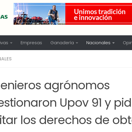
ivas
Empresas
Ganadería
Nacionales
Opi
NALES
genieros agrónomos
stionaron Upov 91 y pid
itar los derechos de ob