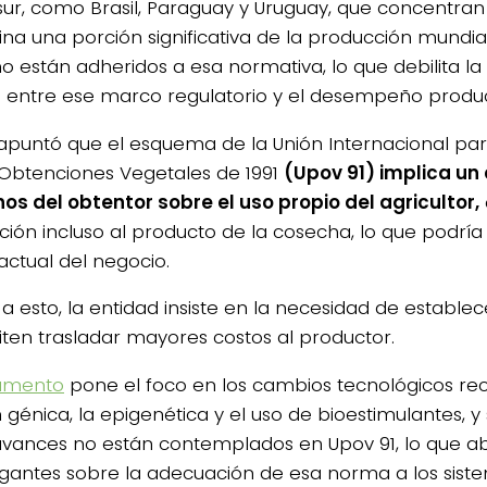
ur, como Brasil, Paraguay y Uruguay, que concentran
ina una porción significativa de la producción mundia
no están adheridos a esa normativa, lo que debilita la
a entre ese marco regulatorio y el desempeño produc
apuntó que el esquema de la Unión Internacional par
 Obtenciones Vegetales de 1991
(Upov 91) implica un
os del obtentor sobre el uso propio del agricultor,
ción incluso al producto de la cosecha, lo que podría 
actual del negocio.
a esto, la entidad insiste en la necesidad de establece
iten trasladar mayores costos al productor.
umento
pone el foco en los cambios tecnológicos rec
n génica, la epigenética y el uso de bioestimulantes, 
avances no están contemplados en Upov 91, lo que a
ogantes sobre la adecuación de esa norma a los sist