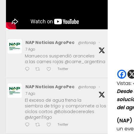
NAP Noticias AgroPec
@infonap
·
7 Ago
Marruecos suspendió aranceles
a las carnes rojas @carne_argentina
Twitter
Vistas:
NAP Noticias AgroPec
@infonap
·
Desde 
7 Ago
soluci
El exceso de agua frena la
siembra de trigo y compromete a los
del agr
ciclos cortos @Bolsadecereales
@ArgenTrigo
(NAP)
Twitter
un eve