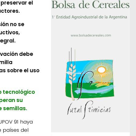
 preservar el
uctores.
ión no se
uctivos,
egral.
novación debe
milla
as sobre el uso
o tecnológico
uperan su
e semillas.
 UPOV 91 haya
 países del