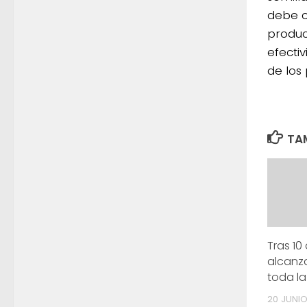
debe c
produc
efecti
de los
TAM
Tras 10
alcanz
toda la
20 JUNIO