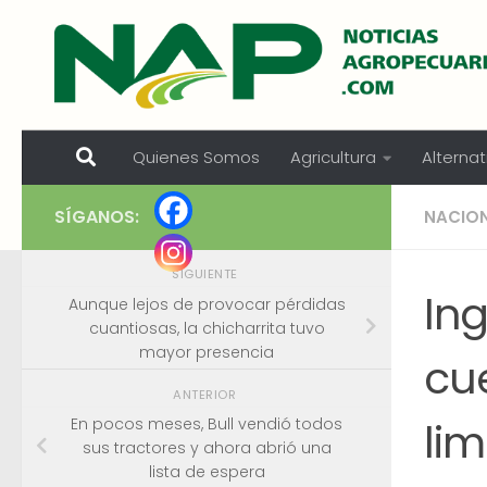
Skip to content
Quienes Somos
Agricultura
Alternat
SÍGANOS:
NACIO
SIGUIENTE
In
Aunque lejos de provocar pérdidas
cuantiosas, la chicharrita tuvo
mayor presencia
cue
ANTERIOR
lim
En pocos meses, Bull vendió todos
sus tractores y ahora abrió una
lista de espera