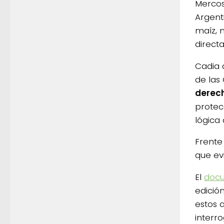
Mercos
Argent
maíz, 
direct
Cadia 
de las
derech
protec
lógica 
Frente 
que ev
El
doc
edició
estos 
interr