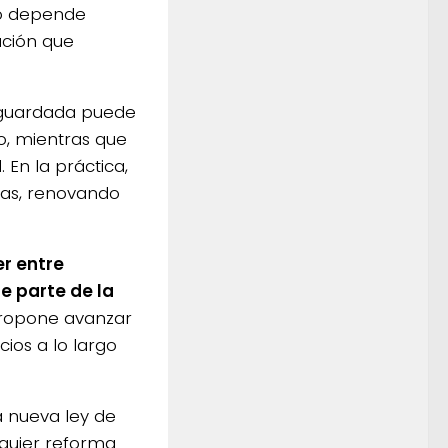
no depende
ación que
a guardada puede
o, mientras que
 En la práctica,
as, renovando
r entre
e parte de la
ropone avanzar
ios a lo largo
a nueva ley de
lquier reforma