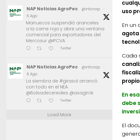
cualqu
NAP Noticias AgroPec
@infonap
·
uso pr
6 Ago
Marruecos suspendió aranceles
En un 
a la carne roja y abre una ventana
agota 
comercial para exportadores del
Mercosur @IPCVA
tecnol
Twitter
Cadia 
canali
NAP Noticias AgroPec
@infonap
·
fiscal
6 Ago
propio
La siembra de #girasol arrancó
con todo en el NEA
@Bolsadecereales @asagirok
En esa
Twitter
debe s
invers
Load More
El doc
genera