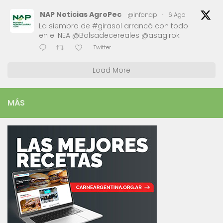
NAP Noticias AgroPec
@infonap
·
6 Ago
La siembra de #girasol arrancó con todo
en el NEA @Bolsadecereales @asagirok
Twitter
Load More
MÁS