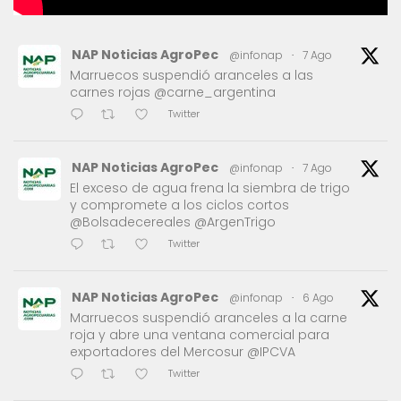
NAP Noticias AgroPec
@infonap
·
7 Ago
Marruecos suspendió aranceles a las
carnes rojas @carne_argentina
Twitter
NAP Noticias AgroPec
@infonap
·
7 Ago
El exceso de agua frena la siembra de trigo
y compromete a los ciclos cortos
@Bolsadecereales @ArgenTrigo
Twitter
NAP Noticias AgroPec
@infonap
·
6 Ago
Marruecos suspendió aranceles a la carne
roja y abre una ventana comercial para
exportadores del Mercosur @IPCVA
Twitter