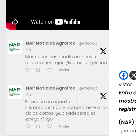
NAP Noticias AgroPec
@infonap
·
17h
Marruecos suspendió aranceles
a las carnes rojas @carne_argentina
Twitter
Vistas:
NAP Noticias AgroPec
@infonap
·
Entre 
17h
mostra
El exceso de agua frena la
siembra de trigo y compromete a los
regist
ciclos cortos @Bolsadecereales
@ArgenTrigo
(NAP)
Twitter
que c