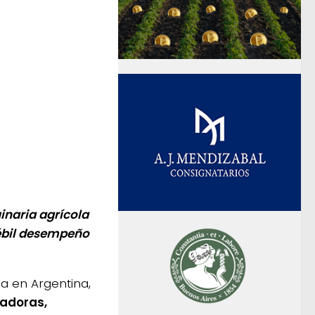
inaria agrícola
ébil desempeño
la en Argentina,
hadoras,