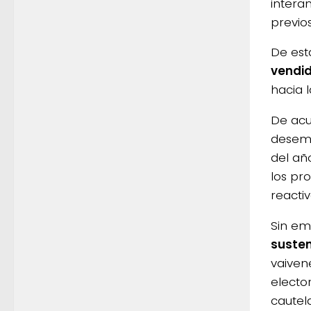
intera
previos
De est
vendid
hacia 
De acu
desemp
del añ
los pr
reacti
Sin em
susten
vaiven
electo
cautel