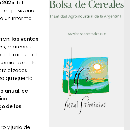
 2025.
Este
o se posiciona
ló un informe
eren:
las ventas
es
, marcando
 aclarar que el
comienzo de la
ercializadas
mo quinquenio
o anual, se
ica
go de los
ro y junio de