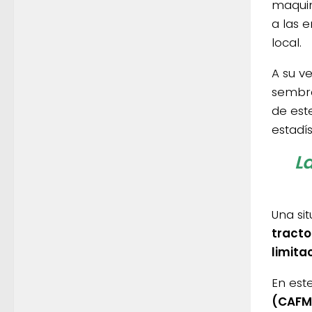
maquin
a las 
local.
A su ve
sembra
de est
estadís
L
Una si
tracto
limita
En est
(CAFMA