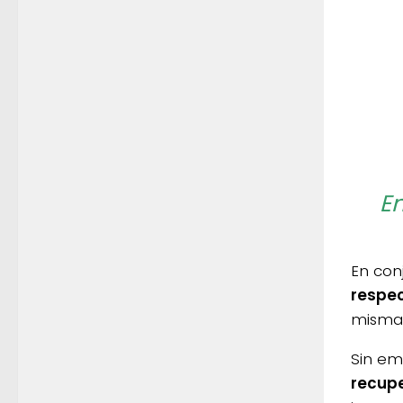
En
En conj
respec
mismas
Sin e
recupe