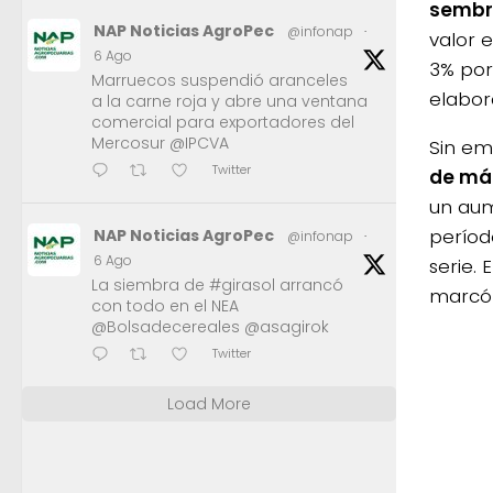
sembra
NAP Noticias AgroPec
@infonap
·
valor 
6 Ago
3% por
Marruecos suspendió aranceles
elabor
a la carne roja y abre una ventana
comercial para exportadores del
Mercosur @IPCVA
Sin em
Twitter
de máq
un aum
períod
NAP Noticias AgroPec
@infonap
·
6 Ago
serie.
La siembra de #girasol arrancó
marcó 
con todo en el NEA
@Bolsadecereales @asagirok
Twitter
Load More