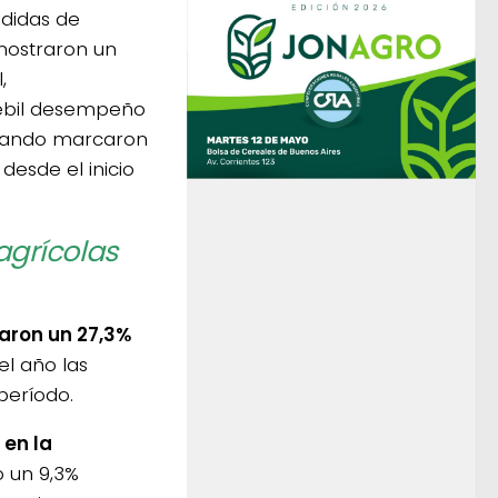
ndidas de
mostraron un
,
ébil desempeño
cuando marcaron
desde el inicio
agrícolas
aron un 27,3%
el año las
período.
 en la
 un 9,3%