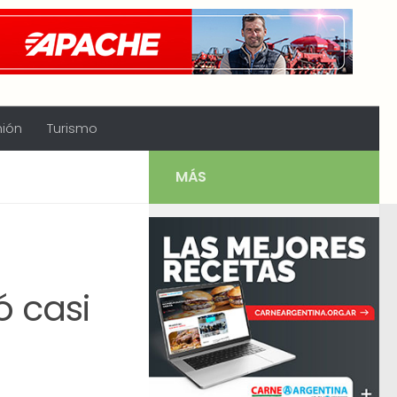
nión
Turismo
MÁS
 casi