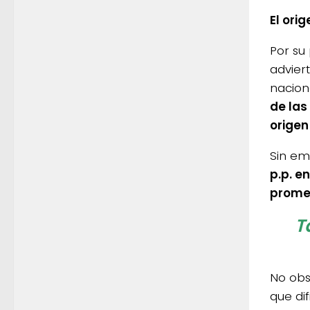
El ori
Por su 
advier
nacion
de las
origen
Sin em
p.p. e
promed
T
No obst
que dif