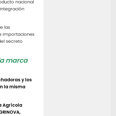
oducto nacional
 integración
e las
e importaciones
del secreto
 la marca
hadoras y los
on la misma
a Agrícola
AGRINOVA,