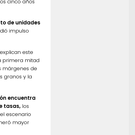
los cinco años
to de unidades
rdió impulso
explican este
la primera mitad
los márgenes de
s granos y la
ión encuentra
e tasas,
los
el escenario
eneró mayor