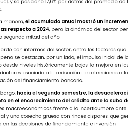
nual, y se posicionó 17,6% por detrás del promedio de 
.
a manera,
el acumulado anual mostró un incremen
as respecto a 2024
, pero la dinámica del sector pe
la segunda mitad del año.
erdo con informes del sector, entre los factores que 
eño se destacan, por un lado, el impulso inicial de 
o desde niveles históricamente bajos, la mejora en 
oductores asociada a la reducción de retenciones a lo
vación del financiamiento bancario.
bargo,
hacia el segundo semestre, la desacelerac
to en el encarecimiento del crédito ante la suba d
es macroeconómicos frente a la incertidumbre ante 
ral y una cosecha gruesa con rindes dispares, que g
a en las decisiones de financiamiento e inversión.