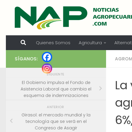
Skip to content
Quienes Somos
Agricultura
Alternat
SÍGANOS:
AGROM
SIGUIENTE
La
El Gobierno impulsa el Fondo de
Asistencia Laboral que cambia el
esquema de indemnizaciones
ag
ANTERIOR
6%
Girasol: el mercado mundial y la
tecnología que se verá en el
Congreso de Asagir