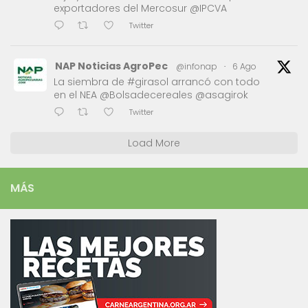
exportadores del Mercosur @IPCVA
Twitter
NAP Noticias AgroPec
@infonap
·
6 Ago
La siembra de #girasol arrancó con todo
en el NEA @Bolsadecereales @asagirok
Twitter
Load More
MÁS