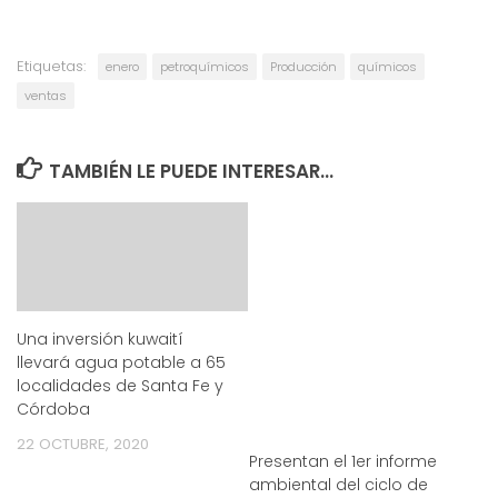
Etiquetas:
enero
petroquímicos
Producción
químicos
ventas
TAMBIÉN LE PUEDE INTERESAR...
Una inversión kuwaití
llevará agua potable a 65
localidades de Santa Fe y
Córdoba
22 OCTUBRE, 2020
Presentan el 1er informe
ambiental del ciclo de