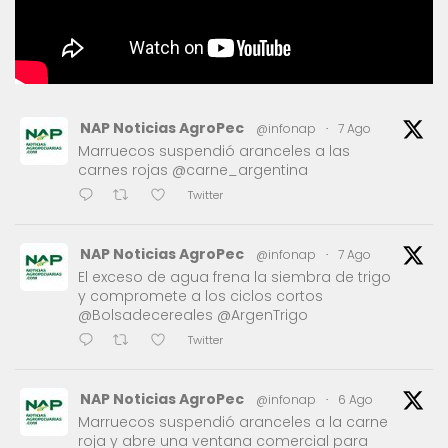
NAP Noticias AgroPec
@infonap
·
7 Ago
Marruecos suspendió aranceles a las
carnes rojas @carne_argentina
Twitter
NAP Noticias AgroPec
@infonap
·
7 Ago
El exceso de agua frena la siembra de trigo
y compromete a los ciclos cortos
@Bolsadecereales @ArgenTrigo
Twitter
NAP Noticias AgroPec
@infonap
·
6 Ago
Marruecos suspendió aranceles a la carne
roja y abre una ventana comercial para