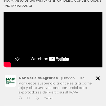
INIA: MANEJO DE LAS PASTURAS EN UN TAMBO CONVENCIONAL Y
UNO ROBATIZADOL
NAP Noticias AgroPec
@infonap
·
14h
Marruecos suspendió aranceles a la carne
roja y abre una ventana comercial para
exportadores del Mercosur @IPCVA
Twitter