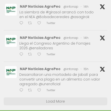
NAP Noticias AgroPec
@infonap
·
14h
La siembra de #girasol arrancó con todo
en el NEA @Bolsadecereales @asagirok
Twitter
NAP Noticias AgroPec
@infonap
·
14h
Llega el Congreso Argentino de Forrajes
2026 @ensiladores
Twitter
NAP Noticias AgroPec
@infonap
·
15h
Desarrollaron una mortadela de jabalí para
convertir una plaga en un alimento con valor
agregado @uneroficial
Twitter
Load More