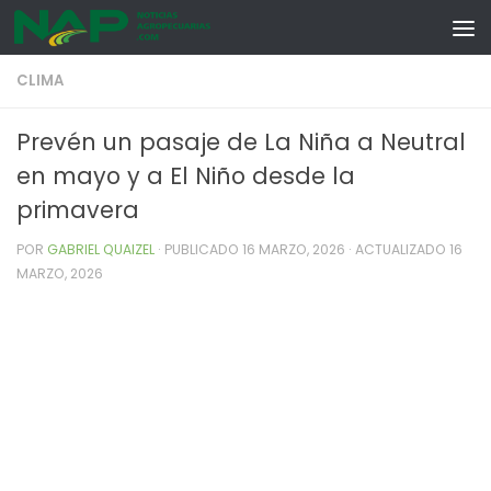
Skip to content
CLIMA
Prevén un pasaje de La Niña a Neutral
en mayo y a El Niño desde la
primavera
POR
GABRIEL QUAIZEL
· PUBLICADO
16 MARZO, 2026
· ACTUALIZADO
16
MARZO, 2026