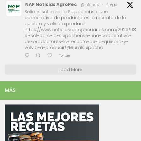
NAP Noticias AgroPec
@infonap
·
4 Ago
Salió el sol para La Suipachense: una
cooperativa de productores la rescató de la
quiebra y volvió a producir
https://www.noticiasagropecuarias.com/2026/08/0
el-sol-para-la-suipachense-una-cooperativa-
de-productores-la-rescato-de-la-quiebra-y-
volvio-a-producir/@Ruralsuipacha
Twitter
Load More
MÁS