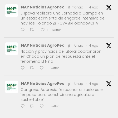
NAP Noticias AgroPec
@infonap
·
4 Ago
El Ipcva realizará una Jornada a Campo en
un establecimiento de engorde intensivo de
novillos Holando @IPCVA @HolandoACHA
Twitter
1
1
NAP Noticias AgroPec
@infonap
·
4 Ago
Nación y provincias del Litoral coordinaron
en Chaco un plan de respuesta ante el
fenómeno El Niño
Twitter
NAP Noticias AgroPec
@infonap
·
4 Ago
Congreso Aapresid: 'escuchar al suelo es el
1er paso para construir una agricultura
sustentable'
Twitter