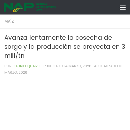
Skip to content
MAÍZ
Avanza lentamente la cosecha de
sorgo y la producción se proyecta en 3
mill/tn
POR
GABRIEL QUAIZEL
· PUBLICADO
14 MARZO, 2026
· ACTUALIZADO
13
MARZO, 2026