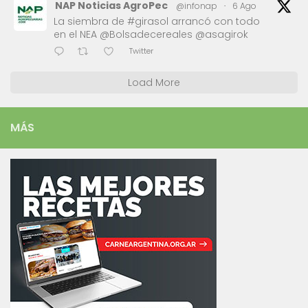
NAP Noticias AgroPec
@infonap
·
6 Ago
La siembra de #girasol arrancó con todo
en el NEA @Bolsadecereales @asagirok
Twitter
Load More
MÁS