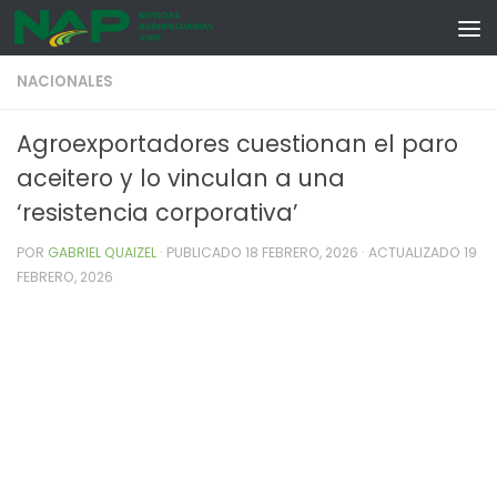
Skip to content
NACIONALES
Agroexportadores cuestionan el paro
aceitero y lo vinculan a una
‘resistencia corporativa’
POR
GABRIEL QUAIZEL
· PUBLICADO
18 FEBRERO, 2026
· ACTUALIZADO
19
FEBRERO, 2026