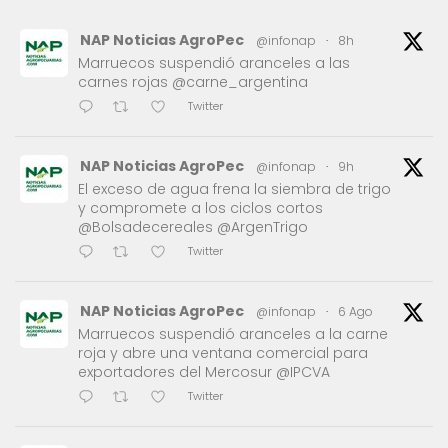
NAP Noticias AgroPec
@infonap
·
8h
Marruecos suspendió aranceles a las
carnes rojas @carne_argentina
Twitter
NAP Noticias AgroPec
@infonap
·
9h
El exceso de agua frena la siembra de trigo
y compromete a los ciclos cortos
@Bolsadecereales @ArgenTrigo
Twitter
NAP Noticias AgroPec
@infonap
·
6 Ago
Marruecos suspendió aranceles a la carne
roja y abre una ventana comercial para
exportadores del Mercosur @IPCVA
Twitter