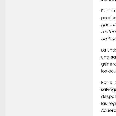
Por ot
produc
garant
mutuo 
ambos 
La Ent
una
sa
genera
los ac
Por ell
salvag
despué
las re
Acuerd