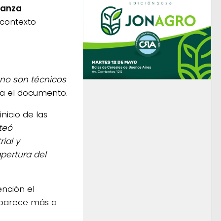
ianza
 contexto
 no son técnicos
a el documento.
nicio de las
teó
ial y
pertura del
ención el
 parece más a