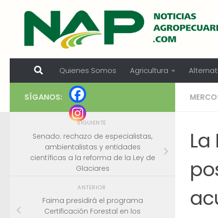
Skip to content
Quienes Somos
Agricultura
Alternat
SÍGANOS:
MERCO
SIGUIENTE
La 
Senado: rechazo de especialistas,
ambientalistas y entidades
científicas a la reforma de la Ley de
pos
Glaciares
ANTERIOR
ac
Faima presidirá el programa
Certificación Forestal en los