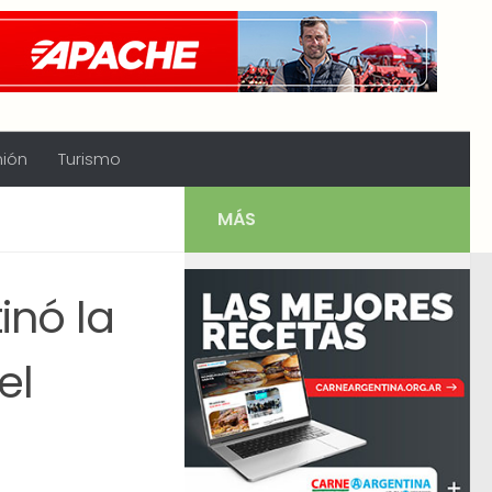
nión
Turismo
MÁS
inó la
el