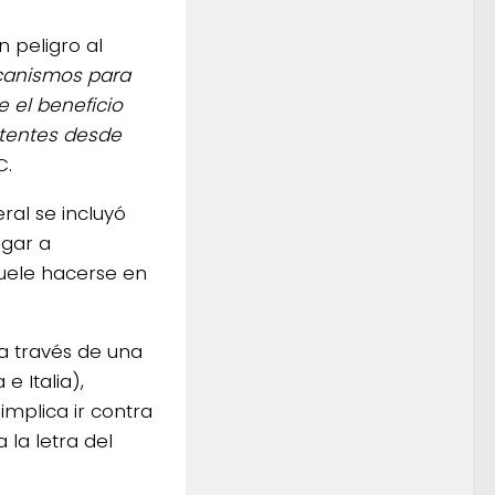
 peligro al
ecanismos para
 el beneficio
stentes desde
C.
ral se incluyó
egar a
uele hacerse en
 a través de una
 Italia),
mplica ir contra
 la letra del