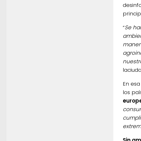
desinf
princip
“
Se ha
ambien
manera
agroin
nuestr
laciud
En esa
los pa
europ
consum
cumpli
extrem
Sin a