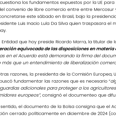
 cuestiona los fundamentos expuestos por la UE para 
del convenio de libre comercio entre entre Mercosur y
concretarse este sábado en Brasil, bajo la presidenc
esidente Luis Inacio Lula Da Silva quien traspasara el
ay.
a Entidad que hoy preside Ricardo Marra, la titular de
ración equivocada de las disposiciones en materia 
tas en el Acuerdo está demorando la firma del docu
más que un entendimiento de liberalización comerci
otras razones, la presidenta de la Comisión Europea, 
buscó fundamentar las razones que es necesario “
al
aguardias adicionales para proteger a los agricultores
idores europeos”,
consignó el documenteo que difu
 sentido, el documento de la Bolsa consigna que el 
ción cerrado políticamente en diciembre de 2024 (con