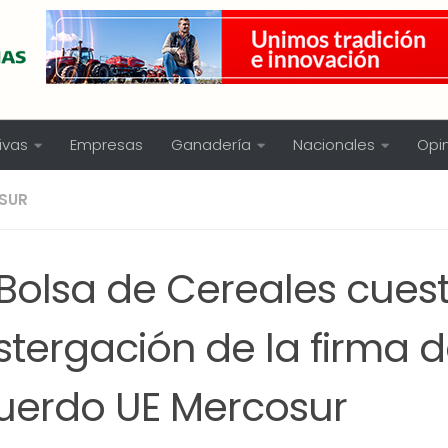
ivas
Empresas
Ganadería
Nacionales
Opi
SUR
Bolsa de Cereales cuest
tergación de la firma d
uerdo UE Mercosur