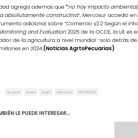
idad agrega ademas que
“
no hay impacto ambiental,
 absolutamente constructiva
“, Mercosur accedió en
trumento adicional sobre “Comercio y2.2 Según el in
 Monitoring and Evaluation
2025 de la OCDE, la UE es e
iador de la agricultura a nivel mundial -solo detrás 
 millones en 2024.
(Noticias AgrtoPecuarias)
:
acuerdo
enero
Leyen
Mercosur
PRORROGA
BIÉN LE PUEDE INTERESAR...