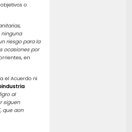
objetivos o
itarias,
e ninguna
n riesgo para la
as ocasiones por
orrientes, en
a el Acuerdo ni
oindustria
igro al
r siguen
E, que aon