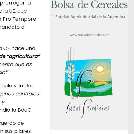
prorrogar la
 la UE, que
ia Pro Tempore
 mandato a
 la CE hace una
de “agricultura”
mento que es
al”
Ursula van der
gunos controles
 y
ndió la BdeC.
Acuerdo de
 sus pilares