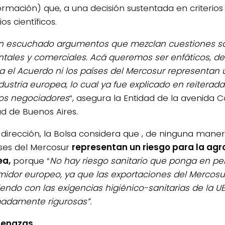
ormación) que, a una decisión sustentada en criterios 
ios científicos.
n escuchado argumentos que mezclan cuestiones san
tales y comerciales. Acá queremos ser enfáticos, d
 el Acuerdo ni los países del Mercosur representan u
dustria europea, lo cual ya fue explicado en reiterad
os negociadores
“, asegura la Entidad de la avenida C
ad de Buenos Aires.
 dirección, la Bolsa considera que , de ninguna maner
íses del Mercosur
representan un riesgo para la agr
ea,
porque “
No hay riesgo sanitario que ponga en pel
idor europeo, ya que las exportaciones del Mercosu
endo con las exigencias higiénico-sanitarias de la U
adamente rigurosas”.
menazas