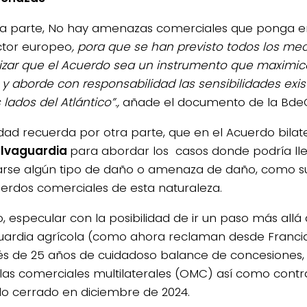
ra parte, No hay amenazas comerciales que ponga en
tor europeo
, por
a que se han previsto todos los m
izar que el Acuerdo sea un instrumento que maximice
y aborde con responsabilidad las sensibilidades exi
lados del Atlántico”.,
añade el documento de la Bde
idad recuerda por otra parte, que en el Acuerdo bilate
lvaguardia
para abordar los casos donde podría ll
rse algún tipo de daño o amenaza de daño, como s
uerdos comerciales de esta naturaleza.
o, especular con la posibilidad de ir un paso más allá
uardia agrícola (como ahora reclaman desde Francia e
s de 25 años de cuidadoso balance de concesiones, i
glas comerciales multilaterales (OMC) así como contra
o cerrado en diciembre de 2024.