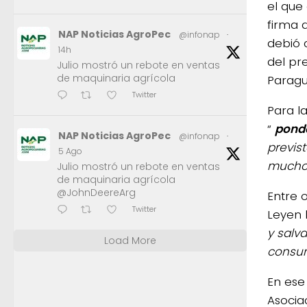
el que
firma 
NAP Noticias AgroPec
@infonap
·
debió 
14h
del pr
Julio mostró un rebote en ventas
de maquinaria agrícola
Paragu
Twitter
Para l
“
ponde
NAP Noticias AgroPec
@infonap
·
previs
5 Ago
mucho 
Julio mostró un rebote en ventas
de maquinaria agrícola
@JohnDeereArg
Entre 
Twitter
Leyen 
y salv
Load More
consum
En ese
Asocia