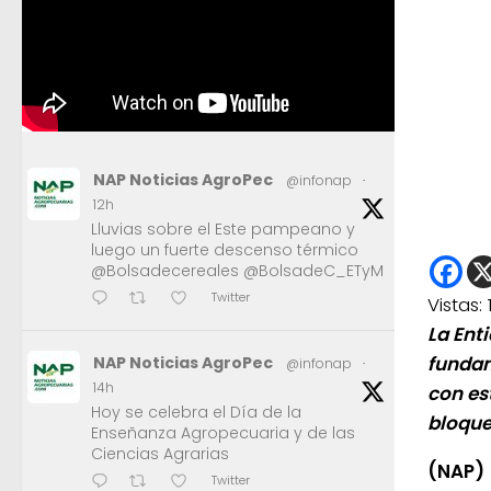
NAP Noticias AgroPec
@infonap
·
12h
Lluvias sobre el Este pampeano y
luego un fuerte descenso térmico
@Bolsadecereales @BolsadeC_ETyM
Twitter
Vistas:
La Ent
fundam
NAP Noticias AgroPec
@infonap
·
14h
con es
Hoy se celebra el Día de la
bloque
Enseñanza Agropecuaria y de las
Ciencias Agrarias
(NAP)
Twitter