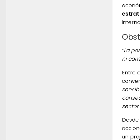
económ
estrat
intern
Obst
“
La po
ni com
Entre 
conver
sensib
conse
sector
Desde 
accion
un pre