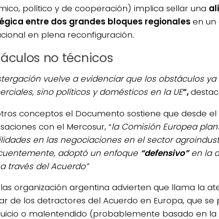
ico, político y de cooperación) implica sellar una
al
égica entre dos grandes bloques regionales
en un
acional en plena reconfiguración
.
áculos no técnicos
stergación vuelve a evidenciar que los obstáculos ya
erciales, sino
políticos y domésticos en la UE
“,
destac
otros conceptos el Documento sostiene que desde el i
saciones con el Mercosur, “
la Comisión Europea plan
ilidades en las negociaciones en el sector agroindustr
cuentemente, adoptó un enfoque
“defensivo”
en la a
 a través del Acuerdo”
las organización argentina advierten que llama la at
ar de los detractores del Acuerdo en Europa, que se
juicio o malentendido (probablemente basado en la