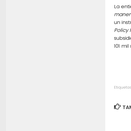
La ent
manera
un ins
Policy
subsid
101 mil
Etiquetas
TAM