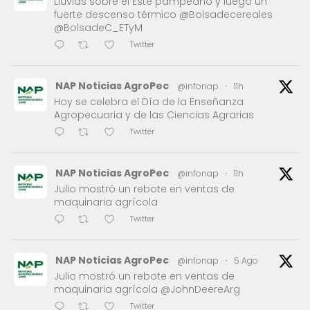
Lluvias sobre el Este pampeano y luego un
fuerte descenso térmico @Bolsadecereales
@BolsadeC_ETyM
Twitter
NAP Noticias AgroPec
@infonap
·
11h
Hoy se celebra el Día de la Enseñanza
Agropecuaria y de las Ciencias Agrarias
Twitter
NAP Noticias AgroPec
@infonap
·
11h
Julio mostró un rebote en ventas de
maquinaria agrícola
Twitter
NAP Noticias AgroPec
@infonap
·
5 Ago
Julio mostró un rebote en ventas de
maquinaria agrícola @JohnDeereArg
Twitter