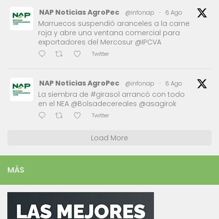
NAP Noticias AgroPec
@infonap
·
6 Ago
Marruecos suspendió aranceles a la carne
roja y abre una ventana comercial para
exportadores del Mercosur @IPCVA
Twitter
NAP Noticias AgroPec
@infonap
·
6 Ago
La siembra de #girasol arrancó con todo
en el NEA @Bolsadecereales @asagirok
Twitter
Load More
MÁS