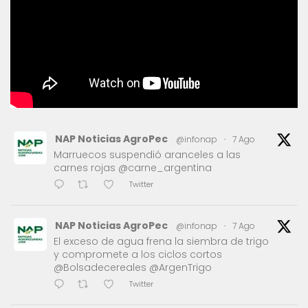
NAP Noticias AgroPec
@infonap
·
7 Ago
Marruecos suspendió aranceles a las
carnes rojas @carne_argentina
Twitter
NAP Noticias AgroPec
@infonap
·
7 Ago
El exceso de agua frena la siembra de trigo
y compromete a los ciclos cortos
@Bolsadecereales @ArgenTrigo
Twitter