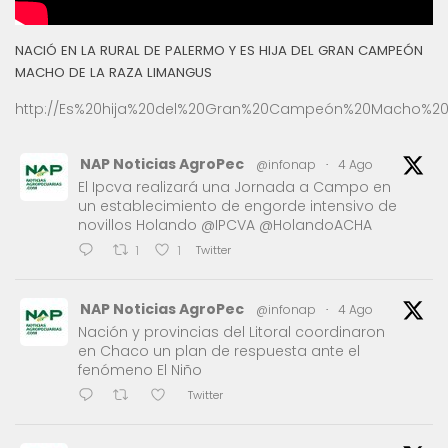
NACIÓ EN LA RURAL DE PALERMO Y ES HIJA DEL GRAN CAMPEÓN
MACHO DE LA RAZA LIMANGUS
http://Es%20hija%20del%20Gran%20Campeón%20Macho%20
NAP Noticias AgroPec
@infonap
·
4 Ago
El Ipcva realizará una Jornada a Campo en
un establecimiento de engorde intensivo de
novillos Holando @IPCVA @HolandoACHA
Twitter
1
1
NAP Noticias AgroPec
@infonap
·
4 Ago
Nación y provincias del Litoral coordinaron
en Chaco un plan de respuesta ante el
fenómeno El Niño
Twitter