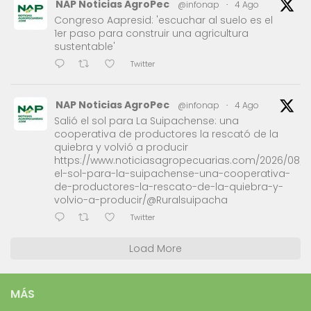
NAP Noticias AgroPec
@infonap
·
4 Ago
Congreso Aapresid: 'escuchar al suelo es el
1er paso para construir una agricultura
sustentable'
Twitter
NAP Noticias AgroPec
@infonap
·
4 Ago
Salió el sol para La Suipachense: una
cooperativa de productores la rescató de la
quiebra y volvió a producir
https://www.noticiasagropecuarias.com/2026/08/0
el-sol-para-la-suipachense-una-cooperativa-
de-productores-la-rescato-de-la-quiebra-y-
volvio-a-producir/@Ruralsuipacha
Twitter
Load More
MÁS