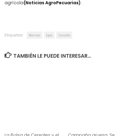
agrícola
(Noticias AgroPecuarias)
.
Etiquetas:
Blanda
bpa
Casafe
TAMBIÉN LE PUEDE INTERESAR...
La Bolsa de Cereales y el
Campaña gruesa: Se