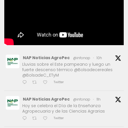
NAP Noticias AgroPec
@infonap
·
10h
Lluvias sobre el Este pampeano y luego un
fuerte descenso térmico @Bolsadecereales
@BolsadeC_ETyM
Twitter
NAP Noticias AgroPec
@infonap
·
11h
Hoy se celebra el Día de la Enseñanza
Agropecuaria y de las Ciencias Agrarias
Twitter