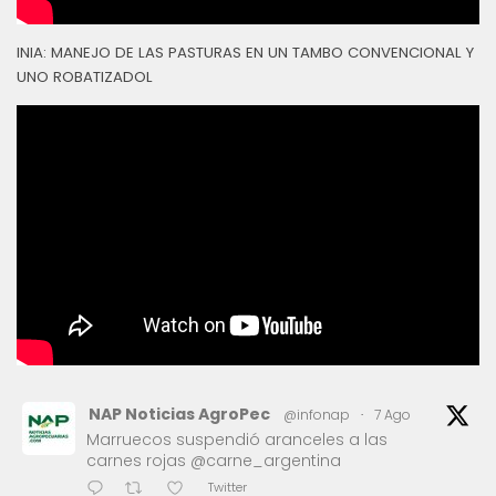
INIA: MANEJO DE LAS PASTURAS EN UN TAMBO CONVENCIONAL Y
UNO ROBATIZADOL
NAP Noticias AgroPec
@infonap
·
7 Ago
Marruecos suspendió aranceles a las
carnes rojas @carne_argentina
Twitter