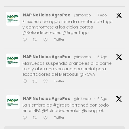
NAP Noticias AgroPec
@infonap
·
7 Ago
El exceso de agua frena la siembra de trigo
y compromete a los ciclos cortos
@Bolsadecereales @ArgenTrigo
Twitter
NAP Noticias AgroPec
@infonap
·
6 Ago
Marruecos suspendió aranceles a la carne
roja y abre una ventana comercial para
exportadores del Mercosur @IPCVA
Twitter
NAP Noticias AgroPec
@infonap
·
6 Ago
La siembra de #girasol arrancó con todo
en el NEA @Bolsadecereales @asagirok
Twitter