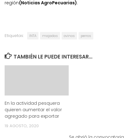
región
(Noticias AgroPecuarias)
.
Etiquetas:
INTA
majadas
ovinos
perros
TAMBIÉN LE PUEDE INTERESAR...
En la actividad pesquera
quieren aumentar el valor
agregado para exportar
19 AGOSTO, 2020
Se abrió la convocatoria