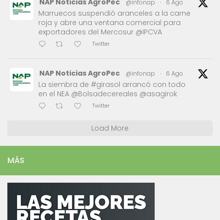
NAP Noticias AgroPec
@infonap
·
6 Ago
Marruecos suspendió aranceles a la carne
roja y abre una ventana comercial para
exportadores del Mercosur @IPCVA
Twitter
NAP Noticias AgroPec
@infonap
·
6 Ago
La siembra de #girasol arrancó con todo
en el NEA @Bolsadecereales @asagirok
Twitter
Load More
MÁS