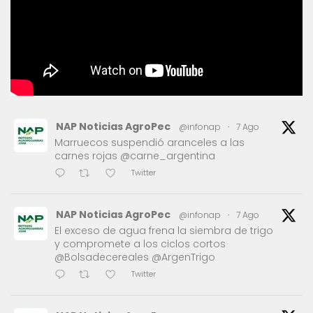
NAP Noticias AgroPec
@infonap
·
7 Ago
Marruecos suspendió aranceles a las
carnes rojas @carne_argentina
Twitter
NAP Noticias AgroPec
@infonap
·
7 Ago
El exceso de agua frena la siembra de trigo
y compromete a los ciclos cortos
@Bolsadecereales @ArgenTrigo
Twitter