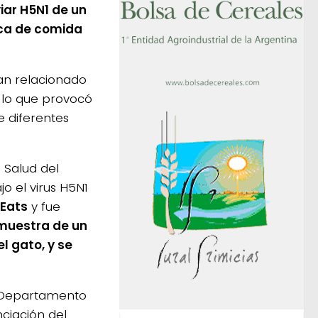
iar H5N1 de un
rca de comida
an relacionado
 lo que provocó
e diferentes
 Salud del
o el virus H5N1
 Eats
y fue
muestra de un
l gato, y se
el Departamento
nciación del