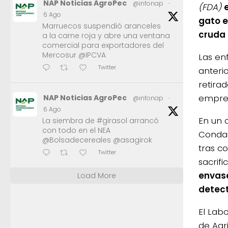
NAP Noticias AgroPec
@infonap
·
(FDA)
6 Ago
gato e
Marruecos suspendió aranceles
cruda 
a la carne roja y abre una ventana
comercial para exportadores del
Mercosur @IPCVA
Las en
Twitter
anteri
retira
empre
NAP Noticias AgroPec
@infonap
·
6 Ago
En un 
La siembra de #girasol arrancó
con todo en el NEA
Condad
@Bolsadecereales @asagirok
tras c
Twitter
sacrifi
envase
Load More
detect
El Lab
de Agr