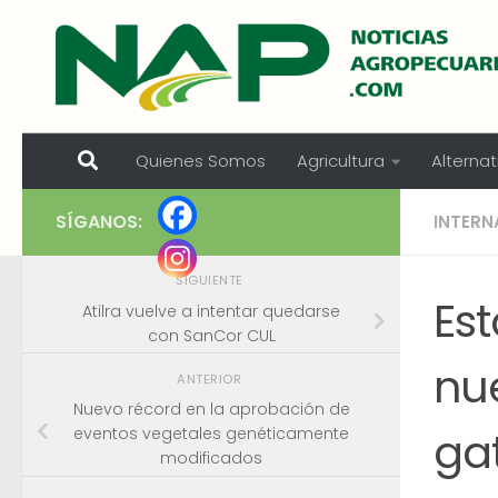
Skip to content
Quienes Somos
Agricultura
Alternat
SÍGANOS:
INTERN
SIGUIENTE
Es
Atilra vuelve a intentar quedarse
con SanCor CUL
nu
ANTERIOR
Nuevo récord en la aprobación de
ga
eventos vegetales genéticamente
modificados