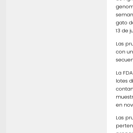
genoma
semana
gato d
13 de j
Las pr
con un
secuen
La FDA
lotes 
contam
muestr
en nov
Las pr
perten