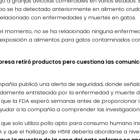
ó a granjas avícolas comerciales en varios estados.
po se ha detectado anteriormente en alimento crudo
relacionado con enfermedades y muertes en gatos.
el momento, no se ha relacionado ninguna enferm
 exposición a alimentos para gatos contaminados con
resa retiró productos pero cuestiona las comunic
pañía publicó una alerta de seguridad, donde seña
damente entristecida por la enfermedad y muerte d
 que la FDA esperó semanas antes de proporcionar 
yudar a la compañía a comprender las investigacion
 que solo utiliza pollo apto para consumo humano i
A y que el hallazgo de H5N1 debería abordarse a nivel