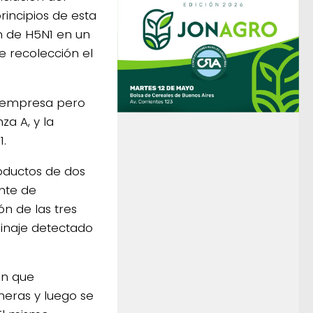
incipios de esta
n de H5N1 en un
 recolección el
a empresa pero
za A, y la
1.
oductos de dos
ente de
n de las tres
linaje detectado
on que
heras y luego se