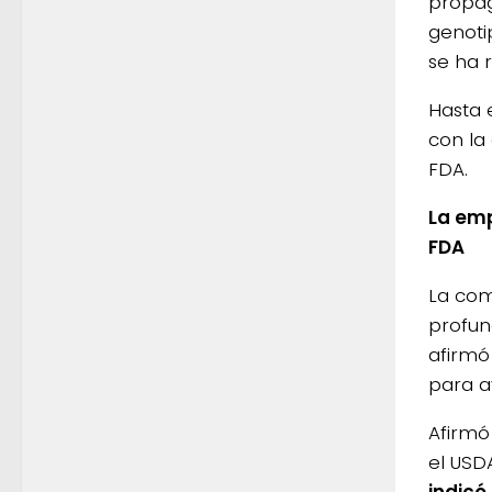
propag
genoti
se ha 
Hasta 
con la
FDA.
La emp
FDA
La com
profun
afirmó
para a
Afirmó
el USD