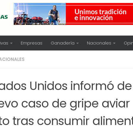
ivas
Empresas
Ganadería
Nacionales
Opi
ACIONALES
tados Unidos informó de
evo caso de gripe aviar
to tras consumir alimen