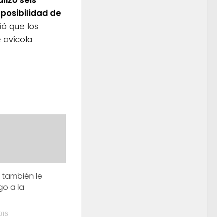
lizó seis
posibilidad de
ó que los
 avícola
 también le
go a la
016