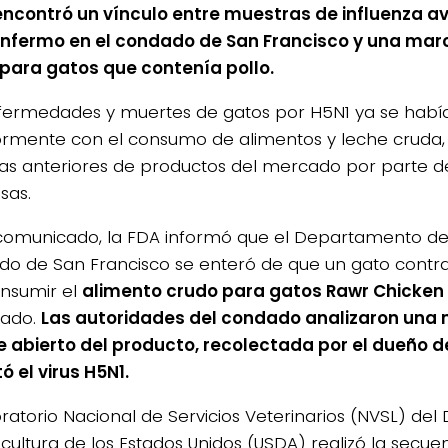
encontró un vínculo entre muestras de influenza av
nfermo en el condado de San Francisco y una ma
para gatos que contenía pollo.
fermedades y muertes de gatos por H5N1 ya se habí
ormente con el consumo de alimentos y leche cruda,
das anteriores de productos del mercado por parte d
sas.
comunicado, la FDA informó que el Departamento de
o de San Francisco se enteró de que un gato contraj
onsumir el
alimento crudo para gatos Rawr Chicken
cado.
Las autoridades del condado analizaron una 
 abierto del producto, recolectada por el dueño de
ó el virus H5N1.
oratorio Nacional de Servicios Veterinarios (NVSL) d
icultura de los Estados Unidos (USDA) realizó la secue