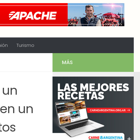
nión
Turismo
MÁS
 un
 en un
tos