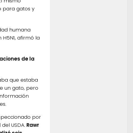
 El mismo
 para gatos y
edad humana
 H5N1, afirmó la
aciones de la
laba que estaba
e un gato, pero
información
es.
nspeccionado por
 del USDA.
Rawr