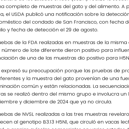
 completo de muestras del gato y del alimento. A pr
, el USDA publicó una notificación sobre la detecció
oméstico del condado de San Francisco, con fecha de
ulio y fecha de detección el 29 de agosto.
uebas de la FDA realizadas en muestras de la mism
 número de lote diferente dieron positivo para influen
ciación de una de las muestras dio positivo para H5N
 expresó su preocupación porque las pruebas de pr
diferentes y la muestra del gato provenían de una fu
inación común y están relacionadas. La secuenciació
as se realizó dentro del mismo grupo e involucra un 
iembre y diciembre de 2024 que ya no circula.
uebas de NVSL realizadas a las tres muestras revelar
ecen al genotipo B3.13 H5N1, que circuló en vacas lec