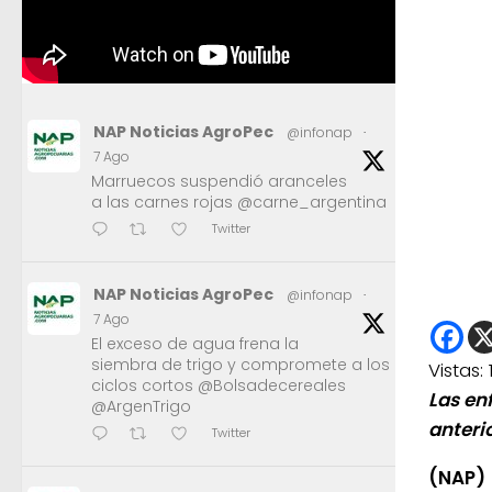
NAP Noticias AgroPec
@infonap
·
7 Ago
Marruecos suspendió aranceles
a las carnes rojas @carne_argentina
Twitter
NAP Noticias AgroPec
@infonap
·
7 Ago
El exceso de agua frena la
siembra de trigo y compromete a los
Vistas:
ciclos cortos @Bolsadecereales
Las en
@ArgenTrigo
anteri
Twitter
(NAP)