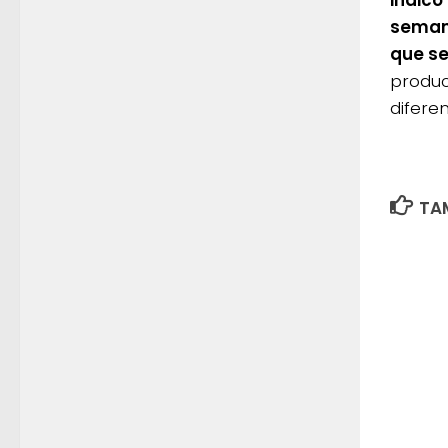
indicó
semana
que se
produc
difere
TAM